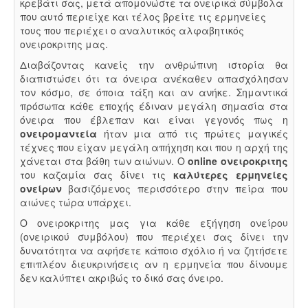
κρεβάτι σας, μετά απομονώστε τα ονειρικά σύμβολα
που αυτό περιείχε και τέλος βρείτε τις ερμηνείες
τους που περιέχει ο αναλυτικός αλφαβητικός
ονειροκριτης μας.
Διαβάζοντας κανείς την ανθρώπινη ιστορία θα
διαπιστώσει ότι τα όνειρα ανέκαθεν απασχόλησαν
τον κόσμο, σε όποια τάξη και αν ανήκε. Σημαντικά
πρόσωπα κάθε εποχής έδιναν μεγάλη σημασία στα
όνειρα που έβλεπαν και είναι γεγονός πως η
ονειρομαντεία
ήταν μια από τις πρώτες μαγικές
τέχνες που είχαν μεγάλη απήχηση και που η αρχή της
χάνεται στα βάθη των αιώνων. Ο
online ονειροκριτης
του καζαμία σας δίνει τις
καλύτερες ερμηνείες
ονείρων
βασιζόμενος περισσότερο στην πείρα που
αιώνες τώρα υπάρχει.
Ο ονειροκριτης μας για κάθε εξήγηση ονείρου
(ονειρικού συμβόλου) που περιέχει σας δίνει την
δυνατότητα να αφήσετε κάποιο σχόλιο ή να ζητήσετε
επιπλέον διευκρινήσεις αν η ερμηνεία που δίνουμε
δεν καλύπτει ακριβώς το δικό σας όνειρο.