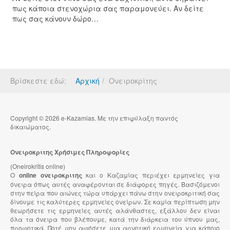
πως κάποια στενοχώρια σας παραμονεύει. Αν δείτε
πως σας κάνουν δώρο…
Βρίσκεστε εδώ:
Αρχική
Ονειροκρίτης
Copyright © 2026 e-Kazamias. Με την επιφύλαξη παντός
δικαιώματος.
Ονειροκριτης Χρήσιμες Πληροφορίες
(Oneirokritis online)
Ο
online ονειροκριτης
και ο Καζαμίας περιέχει ερμηνείες για
όνειρα όπως αυτές αναφέρονται σε διάφορες πηγές. Βασιζόμενοι
στην πείρα που αιώνες τώρα υπάρχει πάνω στην ονειροκριτική σας
δίνουμε τις καλύτερες ερμηνείες ονείρων. Σε καμία περίπτωση μην
θεωρήσετε τις ερμηνείες αυτές αλάνθαστες, εξάλλου δεν είναι
όλα τα όνειρα που βλέπουμε, κατά την διάρκεια του ύπνου μας,
προφητικά. Ποτέ μην αφήσετε μια αρνητική ερμηνεία για κάποιο