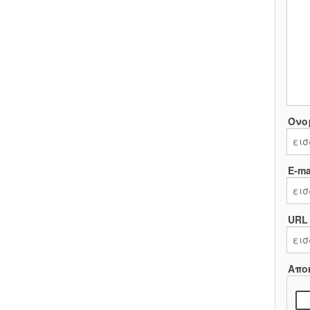
Όνο
E-mai
URL
Απο