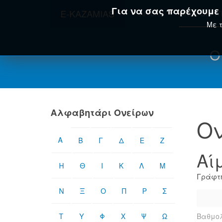
Για να σας παρέχουμε τ
E-KAZAMIAS
ΑΡΧΙΚΉ
ΟΝΕΙΡΟΚΡΊ
Με τ
Ο
Αλφαβητάρι Ονείρων
Ον
Α
Β
Γ
Δ
Ε
Ζ
Αί
Η
Θ
Ι
Κ
Λ
Μ
Γράφτη
Ν
Ξ
Ο
Π
Ρ
Σ
Τ
Υ
Φ
Χ
Ψ
Ω
Βαθμολ