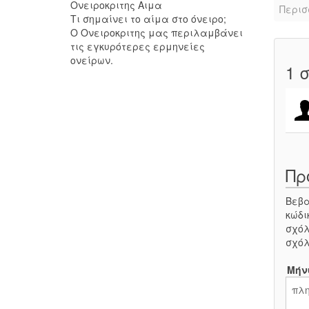
Ονειροκριτης Αιμα
Περισ
Τι σημαίνει το αίμα στο όνειρο;
Ο Ονειροκριτης μας περιλαμβάνει
τις εγκυρότερες ερμηνείες
ονείρων.
1
σ
Πρ
Βεβα
κώδι
σχόλ
σχόλ
Μήν