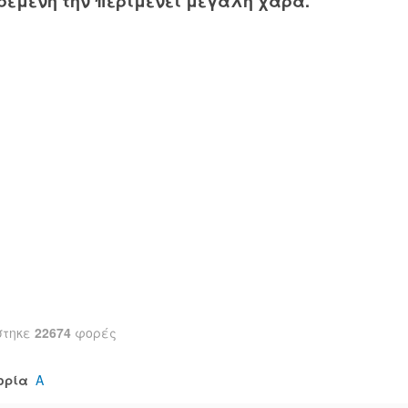
ρεμένη την περιμένει μεγάλη χαρά.
στηκε
22674
φορές
ορία
Α