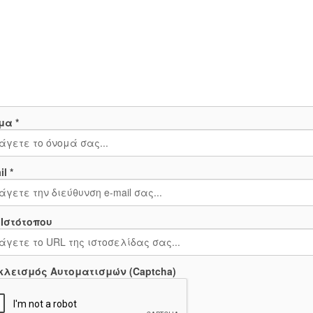
μα *
l *
 Ιστότοπου
κλεισμός Αυτοματισμών (Captcha)