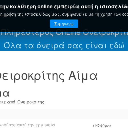
ην καλύτερη online εμπειρία αυτή η ιστοσελίδ
ΤΗΣ
ΕΟΡΤΟΛΌΓΙΟ
ΕΓΚΥΚΛΟΠΑΊΔΕΙΑ
η χρήση της ιστοσελίδας μας, συμφωνείτε με τη χρήση των coo
Συμφωνώ
 Πληρέστερος OnLine Ονειροκρίτ
Όλα τα όνειρά σας είναι εδώ
ειροκρίτης Αίμα
μα
κε από Ονειροκριτης
ογήστε αυτή την ερμηνεία
(145 ψήφοι)