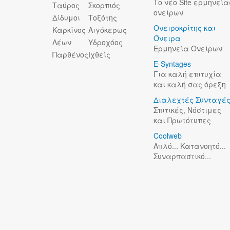
Το νέο Site ερμηνεία
Ταύρος
Σκορπιός
ονείρων
Δίδυμοι
Τοξότης
Ονειροκρίτης και
Καρκίνος
Αιγόκερως
Όνειρα
Λέων
Υδροχόος
Ερμηνεία Ονείρων
Παρθένος
Ιχθείς
E-Syntages
Για καλή επιτυχία
και καλή σας όρεξη
Διαλεχτές Συνταγέ
Σπιτικές, Νόστιμες
και Πρωτότυπες
Coolweb
Απλό... Κατανοητό...
Συναρπαστικό...