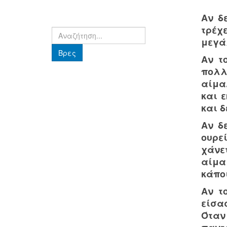
Αν δε
τρέχε
Βρες
μεγά
Βρες
Αν τ
πολλ
αίμα
και 
και δ
Αν δ
ουρε
χάνετ
αίμα
κάπο
Αν τ
είσα
Όταν