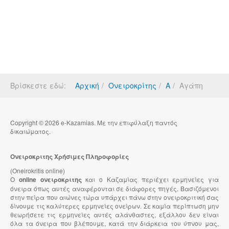
Βρίσκεστε εδώ:
Αρχική
Ονειροκρίτης
Α
Αγάπη
Copyright © 2026 e-Kazamias. Με την επιφύλαξη παντός
δικαιώματος.
Ονειροκριτης Χρήσιμες Πληροφορίες
(Oneirokritis online)
Ο
online ονειροκριτης
και ο Καζαμίας περιέχει ερμηνείες για
όνειρα όπως αυτές αναφέρονται σε διάφορες πηγές. Βασιζόμενοι
στην πείρα που αιώνες τώρα υπάρχει πάνω στην ονειροκριτική σας
δίνουμε τις καλύτερες ερμηνείες ονείρων. Σε καμία περίπτωση μην
θεωρήσετε τις ερμηνείες αυτές αλάνθαστες, εξάλλου δεν είναι
όλα τα όνειρα που βλέπουμε, κατά την διάρκεια του ύπνου μας,