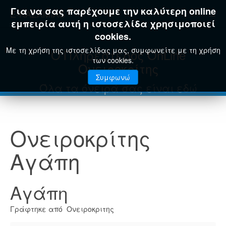
Για να σας παρέχουμε την καλύτερη online
E-KAZAMIAS
εμπειρία αυτή η ιστοσελίδα χρησιμοποιεί
cookies.
Με τη χρήση της ιστοσελίδας μας, συμφωνείτε με τη χρήση
Ο Πληρέστερος OnLine
των cookies.
Ονειροκρίτης
Συμφωνώ
Όλα τα όνειρά σας είναι εδώ
Ονειροκρίτης
Αγάπη
Αγάπη
Γράφτηκε από Ονειροκριτης