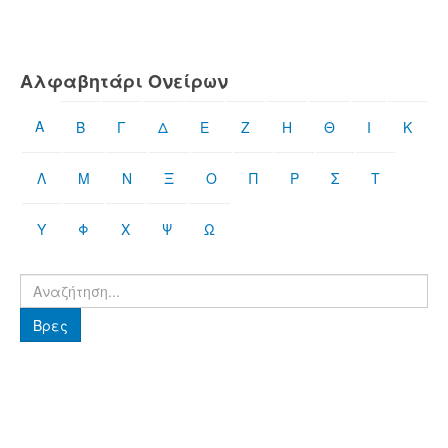
Αλφαβητάρι Ονείρων
Α
Β
Γ
Δ
Ε
Ζ
Η
Θ
Ι
Κ
Λ
Μ
Ν
Ξ
Ο
Π
Ρ
Σ
Τ
Υ
Φ
Χ
Ψ
Ω
Βρες
Βρες