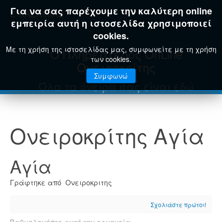
Για να σας παρέχουμε την καλύτερη online
E-KAZAMIAS
εμπειρία αυτή η ιστοσελίδα χρησιμοποιεί
cookies.
Με τη χρήση της ιστοσελίδας μας, συμφωνείτε με τη χρήση
Ο Πληρέστερος OnLine
των cookies.
Ονειροκρίτης
Συμφωνώ
Όλα τα όνειρά σας είναι εδώ
Ονειροκρίτης Αγία
Αγία
Γράφτηκε από Ονειροκριτης
Σχολιάστε πρώτοι!