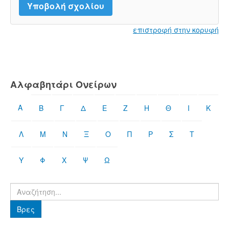
επιστροφή στην κορυφή
Αλφαβητάρι Ονείρων
Α
Β
Γ
Δ
Ε
Ζ
Η
Θ
Ι
Κ
Λ
Μ
Ν
Ξ
Ο
Π
Ρ
Σ
Τ
Υ
Φ
Χ
Ψ
Ω
Βρες
Βρες