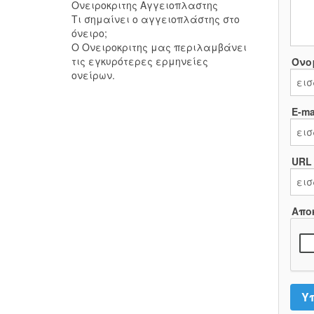
Ονειροκριτης Αγγειοπλαστης
Τι σημαίνει ο αγγειοπλάστης στο
όνειρο;
Ο Ονειροκριτης μας περιλαμβάνει
τις εγκυρότερες ερμηνείες
Όνο
ονείρων.
E-mai
URL
Απο