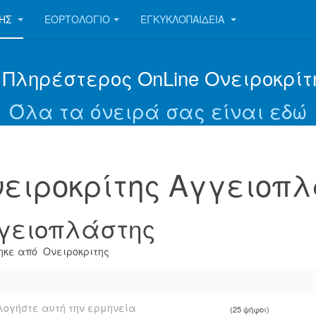
ΤΗΣ
ΕΟΡΤΟΛΌΓΙΟ
ΕΓΚΥΚΛΟΠΑΊΔΕΙΑ
 Πληρέστερος OnLine Ονειροκρίτ
Όλα τα όνειρά σας είναι εδώ
ειροκρίτης Αγγειοπ
γειοπλάστης
κε από Ονειροκριτης
ογήστε αυτή την ερμηνεία
(25 ψήφοι)