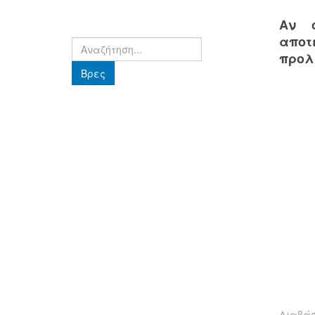
Αν ο
αποτ
Βρες
προλ
Βρες
Διαβά