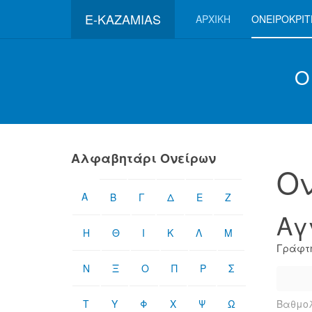
E-KAZAMIAS
ΑΡΧΙΚΉ
ΟΝΕΙΡΟΚΡΊ
Ο
Αλφαβητάρι Ονείρων
Ον
Α
Β
Γ
Δ
Ε
Ζ
Αγ
Η
Θ
Ι
Κ
Λ
Μ
Γράφτη
Ν
Ξ
Ο
Π
Ρ
Σ
Τ
Υ
Φ
Χ
Ψ
Ω
Βαθμολ