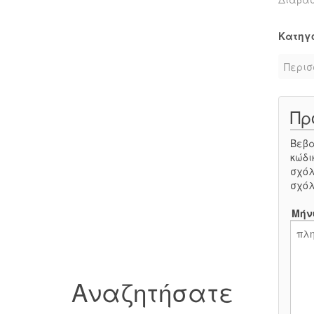
Κατηγ
Περισ
Πρ
Βεβα
κώδι
σχόλ
σχόλ
Μήν
Αναζητήσατε