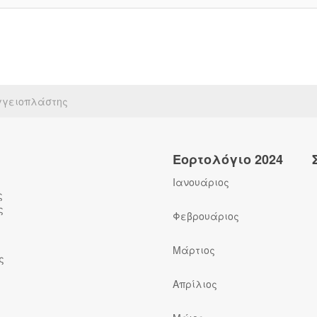
γγειοπλάστης
Εορτολόγιο 2024
Ιανουάριος
ς
ς
Φεβρουάριος
Μάρτιος
ς
Απρίλιος