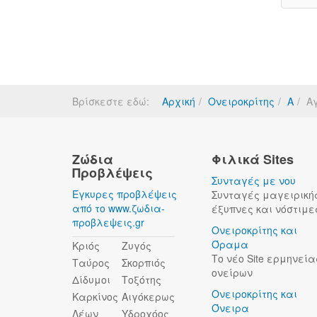
Βρίσκεστε εδώ:
Αρχική
Ονειροκρίτης
Α
Α
Ζώδια
Φιλικά Sites
Προβλέψεις
Συνταγές με νου
Έγκυρες προβλέψεις
Συνταγές μαγειρική
από το www.ζωδια-
έξυπνες και νόστιμε
προβλεψεις.gr
Ονειροκρίτης και
Όραμα
Κριός
Ζυγός
Το νέο Site ερμηνεία
Ταύρος
Σκορπιός
ονείρων
Δίδυμοι
Τοξότης
Ονειροκρίτης και
Καρκίνος
Αιγόκερως
Όνειρα
Λέων
Υδροχόος