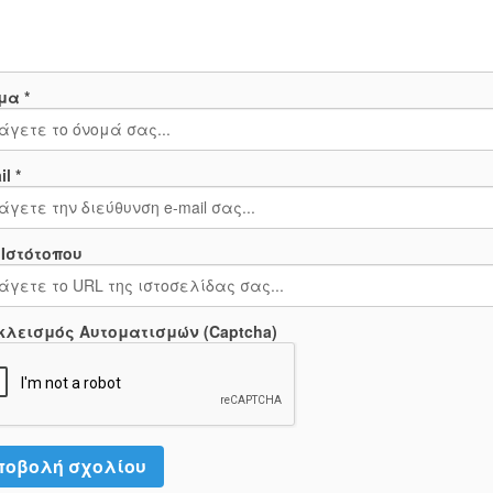
μα *
l *
 Ιστότοπου
κλεισμός Αυτοματισμών (Captcha)