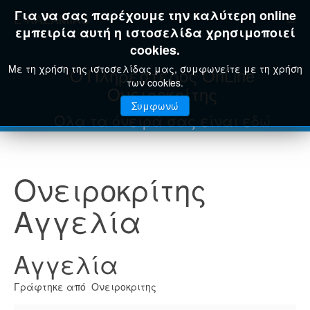
Για να σας παρέχουμε την καλύτερη online
E-KAZAMIAS
εμπειρία αυτή η ιστοσελίδα χρησιμοποιεί
cookies.
Με τη χρήση της ιστοσελίδας μας, συμφωνείτε με τη χρήση
Ο Πληρέστερος OnLine
των cookies.
Ονειροκρίτης
Συμφωνώ
Όλα τα όνειρά σας είναι εδώ
Ονειροκρίτης
Αγγελία
Αγγελία
Γράφτηκε από Ονειροκριτης