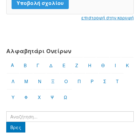
επιστροφή στην κορυφή
Αλφαβητάρι Ονείρων
Α
Β
Γ
Δ
Ε
Ζ
Η
Θ
Ι
Κ
Λ
Μ
Ν
Ξ
Ο
Π
Ρ
Σ
Τ
Υ
Φ
Χ
Ψ
Ω
Βρες
Βρες