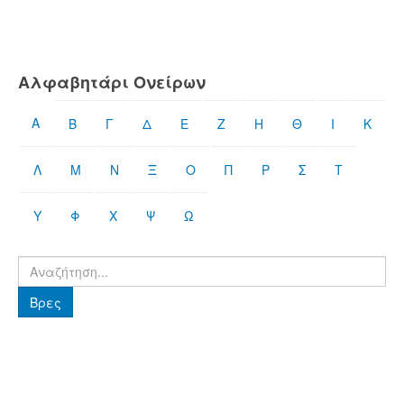
Αλφαβητάρι Ονείρων
Α
Β
Γ
Δ
Ε
Ζ
Η
Θ
Ι
Κ
Λ
Μ
Ν
Ξ
Ο
Π
Ρ
Σ
Τ
Υ
Φ
Χ
Ψ
Ω
Βρες
Βρες