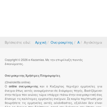
Βρίσκεστε εδώ:
Αρχική
Ονειροκρίτης
Α
Αγιόκλημα
Copyright © 2026 e-Kazamias. Με την επιφύλαξη παντός
δικαιώματος.
Ονειροκριτης Χρήσιμες Πληροφορίες
(Oneirokritis online)
Ο
online ονειροκριτης
και ο Καζαμίας περιέχει ερμηνείες για
όνειρα όπως αυτές αναφέρονται σε διάφορες πηγές. Βασιζόμενοι
στην πείρα που αιώνες τώρα υπάρχει πάνω στην ονειροκριτική σας
δίνουμε τις καλύτερες ερμηνείες ονείρων. Σε καμία περίπτωση μην
θεωρήσετε τις ερμηνείες αυτές αλάνθαστες, εξάλλου δεν είναι
όλα τα όνειρα που βλέπουμε, κατά την διάρκεια του ύπνου μας,