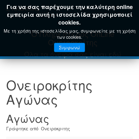
Για να σας παρέχουμε την καλύτερη online
E-KAZAMIAS
εμπειρία αυτή η ιστοσελίδα χρησιμοποιεί
cookies.
Με τη χρήση της ιστοσελίδας μας, συμφωνείτε με τη χρήση
Ο Πληρέστερος OnLine
των cookies.
Ονειροκρίτης
Συμφωνώ
Όλα τα όνειρά σας είναι εδώ
Ονειροκρίτης
Αγώνας
Αγώνας
Γράφτηκε από Ονειροκριτης