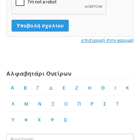
επιστροφή στην κορυφή
Αλφαβητάρι Ονείρων
Α
Β
Γ
Δ
Ε
Ζ
Η
Θ
Ι
Κ
Λ
Μ
Ν
Ξ
Ο
Π
Ρ
Σ
Τ
Υ
Φ
Χ
Ψ
Ω
Βρες