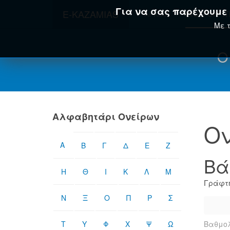
Για να σας παρέχουμε τ
E-KAZAMIAS
ΑΡΧΙΚΉ
ΟΝΕΙΡΟΚΡΊ
Με τ
Ο
Αλφαβητάρι Ονείρων
Ον
Α
Β
Γ
Δ
Ε
Ζ
Βά
Η
Θ
Ι
Κ
Λ
Μ
Γράφτη
Ν
Ξ
Ο
Π
Ρ
Σ
Τ
Υ
Φ
Χ
Ψ
Ω
Βαθμολ