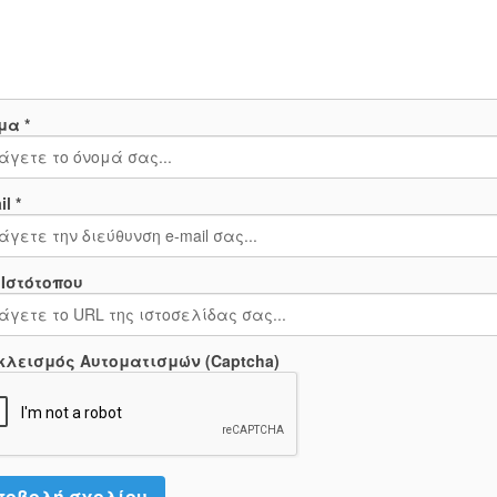
μα *
l *
 Ιστότοπου
κλεισμός Αυτοματισμών (Captcha)