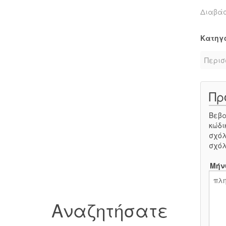
Διαβά
Κατηγ
Περισ
Πρ
Βεβα
κώδι
σχόλ
σχόλ
Μήν
Αναζητήσατε