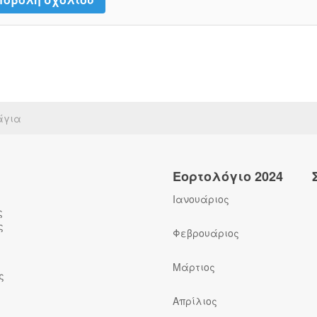
άγια
Εορτολόγιο 2024
Ιανουάριος
ς
ς
Φεβρουάριος
Μάρτιος
ς
Απρίλιος