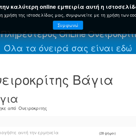
ην καλύτερη online εμπειρία αυτή η ιστοσελίδ
ΤΗΣ
ΕΟΡΤΟΛΌΓΙΟ
ΕΓΚΥΚΛΟΠΑΊΔΕΙΑ
η χρήση της ιστοσελίδας μας, συμφωνείτε με τη χρήση των coo
Συμφωνώ
 Πληρέστερος OnLine Ονειροκρίτ
Όλα τα όνειρά σας είναι εδώ
ειροκρίτης Βάγια
για
κε από Ονειροκριτης
ογήστε αυτή την ερμηνεία
(28 ψήφοι)