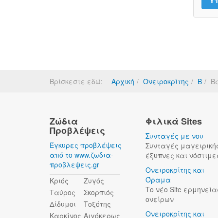
Βρίσκεστε εδώ:
Αρχική
Ονειροκρίτης
Β
Β
Ζώδια
Φιλικά Sites
Προβλέψεις
Συνταγές με νου
Έγκυρες προβλέψεις
Συνταγές μαγειρική
από το www.ζωδια-
έξυπνες και νόστιμε
προβλεψεις.gr
Ονειροκρίτης και
Όραμα
Κριός
Ζυγός
Το νέο Site ερμηνεία
Ταύρος
Σκορπιός
ονείρων
Δίδυμοι
Τοξότης
Ονειροκρίτης και
Καρκίνος
Αιγόκερως