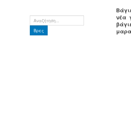
Βάγιε
νέα 
Βρες
βάγι
Βρες
μαραμ