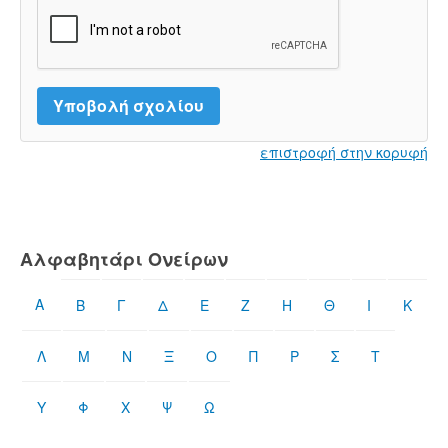
επιστροφή στην κορυφή
Αλφαβητάρι Ονείρων
Α
Β
Γ
Δ
Ε
Ζ
Η
Θ
Ι
Κ
Λ
Μ
Ν
Ξ
Ο
Π
Ρ
Σ
Τ
Υ
Φ
Χ
Ψ
Ω