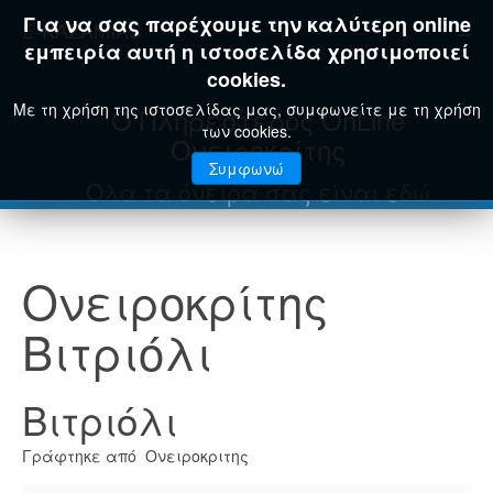
Για να σας παρέχουμε την καλύτερη online
E-KAZAMIAS
εμπειρία αυτή η ιστοσελίδα χρησιμοποιεί
cookies.
Με τη χρήση της ιστοσελίδας μας, συμφωνείτε με τη χρήση
Ο Πληρέστερος OnLine
των cookies.
Ονειροκρίτης
Συμφωνώ
Όλα τα όνειρά σας είναι εδώ
Ονειροκρίτης
Βιτριόλι
Βιτριόλι
Γράφτηκε από Ονειροκριτης