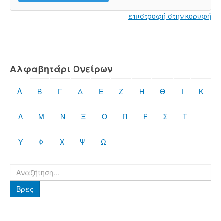
επιστροφή στην κορυφή
Αλφαβητάρι Ονείρων
Α
Β
Γ
Δ
Ε
Ζ
Η
Θ
Ι
Κ
Λ
Μ
Ν
Ξ
Ο
Π
Ρ
Σ
Τ
Υ
Φ
Χ
Ψ
Ω
Βρες
Βρες