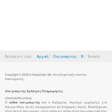
Βρίσκεστε εδώ:
Αρχική
Ονειροκρίτης
Β
Βοσκός
Copyright © 2026 e-Kazamias. Με την επιφύλαξη παντός
δικαιώματος.
Ονειροκριτης Χρήσιμες Πληροφορίες
(Oneirokritis online)
Ο
online ονειροκριτης
και ο Καζαμίας περιέχει ερμηνείες για
όνειρα όπως αυτές αναφέρονται σε διάφορες πηγές. Βασιζόμενοι
στην πείρα που αιώνες τώρα υπάρχει πάνω στην ονειροκριτική σας