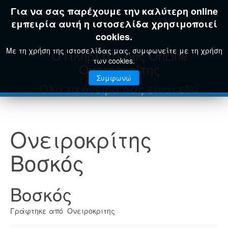
Για να σας παρέχουμε την καλύτερη online
E-KAZAMIAS
εμπειρία αυτή η ιστοσελίδα χρησιμοποιεί
cookies.
Με τη χρήση της ιστοσελίδας μας, συμφωνείτε με τη χρήση
Ο Πληρέστερος OnLine
των cookies.
Ονειροκρίτης
Συμφωνώ
Όλα τα όνειρά σας είναι εδώ
Ονειροκρίτης
Βοσκός
Βοσκός
Γράφτηκε από Ονειροκριτης