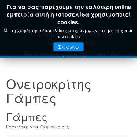
Για να σας παρέχουμε την καλύτερη online
E-KAZAMIAS
εμπειρία αυτή η ιστοσελίδα χρησιμοποιεί
cookies.
Με τη χρήση της ιστοσελίδας μας, συμφωνείτε με τη χρήση
Ο Πληρέστερος OnLine
των cookies.
Ονειροκρίτης
Συμφωνώ
Όλα τα όνειρά σας είναι εδώ
Ονειροκρίτης
Γάμπες
Γάμπες
Γράφτηκε από Ονειροκριτης