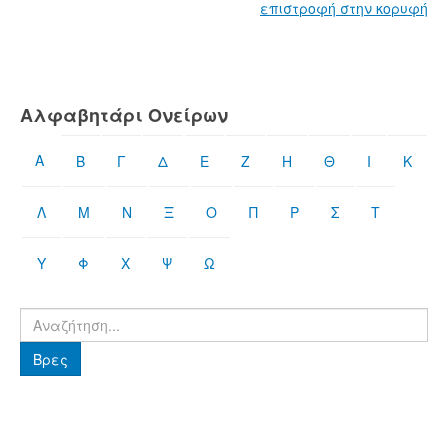
επιστροφή στην κορυφή
Αλφαβητάρι Ονείρων
Α
Β
Γ
Δ
Ε
Ζ
Η
Θ
Ι
Κ
Λ
Μ
Ν
Ξ
Ο
Π
Ρ
Σ
Τ
Υ
Φ
Χ
Ψ
Ω
Βρες
Βρες