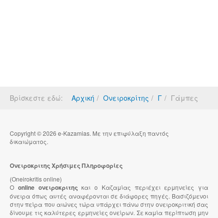
Βρίσκεστε εδώ:
Αρχική
Ονειροκρίτης
Γ
Γάμπες
Copyright © 2026 e-Kazamias. Με την επιφύλαξη παντός
δικαιώματος.
Ονειροκριτης Χρήσιμες Πληροφορίες
(Oneirokritis online)
Ο
online ονειροκριτης
και ο Καζαμίας περιέχει ερμηνείες για
όνειρα όπως αυτές αναφέρονται σε διάφορες πηγές. Βασιζόμενοι
στην πείρα που αιώνες τώρα υπάρχει πάνω στην ονειροκριτική σας
δίνουμε τις καλύτερες ερμηνείες ονείρων. Σε καμία περίπτωση μην