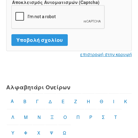
Αποκλεισμός Αυτοματισμών (Captcha)
επιστροφή στην κορυφή
Αλφαβητάρι Ονείρων
Α
Β
Γ
Δ
Ε
Ζ
Η
Θ
Ι
Κ
Λ
Μ
Ν
Ξ
Ο
Π
Ρ
Σ
Τ
Υ
Φ
Χ
Ψ
Ω