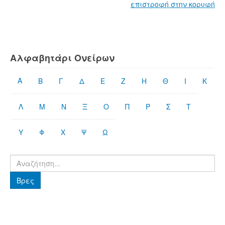
επιστροφή στην κορυφή
Αλφαβητάρι Ονείρων
Α
Β
Γ
Δ
Ε
Ζ
Η
Θ
Ι
Κ
Λ
Μ
Ν
Ξ
Ο
Π
Ρ
Σ
Τ
Υ
Φ
Χ
Ψ
Ω
Βρες
Βρες