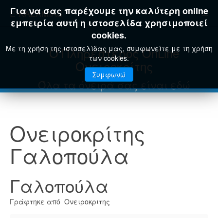
Για να σας παρέχουμε την καλύτερη online
E-KAZAMIAS
εμπειρία αυτή η ιστοσελίδα χρησιμοποιεί
cookies.
Με τη χρήση της ιστοσελίδας μας, συμφωνείτε με τη χρήση
Ο Πληρέστερος OnLine
των cookies.
Ονειροκρίτης
Συμφωνώ
Όλα τα όνειρά σας είναι εδώ
Ονειροκρίτης
Γαλοπούλα
Γαλοπούλα
Γράφτηκε από Ονειροκριτης