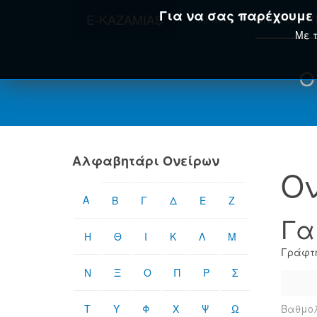
Για να σας παρέχουμε τ
E-KAZAMIAS
ΑΡΧΙΚΉ
ΟΝΕΙΡΟΚΡΊ
Με τ
Ο
Αλφαβητάρι Ονείρων
Ον
Α
Β
Γ
Δ
Ε
Ζ
Γα
Η
Θ
Ι
Κ
Λ
Μ
Γράφτη
Ν
Ξ
Ο
Π
Ρ
Σ
Τ
Υ
Φ
Χ
Ψ
Ω
Βαθμολ