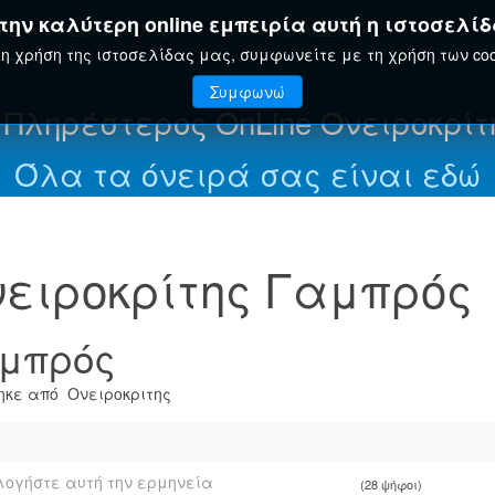
ην καλύτερη online εμπειρία αυτή η ιστοσελίδ
ΤΗΣ
ΕΟΡΤΟΛΌΓΙΟ
ΕΓΚΥΚΛΟΠΑΊΔΕΙΑ
η χρήση της ιστοσελίδας μας, συμφωνείτε με τη χρήση των coo
Συμφωνώ
 Πληρέστερος OnLine Ονειροκρίτ
Όλα τα όνειρά σας είναι εδώ
ειροκρίτης Γαμπρός
μπρός
κε από Ονειροκριτης
ογήστε αυτή την ερμηνεία
(28 ψήφοι)