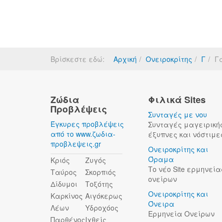
Βρίσκεστε εδώ:
Αρχική
Ονειροκρίτης
Γ
Γ
Ζώδια
Φιλικά Sites
Προβλέψεις
Συνταγές με νου
Έγκυρες προβλέψεις
Συνταγές μαγειρική
από το www.ζωδια-
έξυπνες και νόστιμε
προβλεψεις.gr
Ονειροκρίτης και
Όραμα
Κριός
Ζυγός
Το νέο Site ερμηνεία
Ταύρος
Σκορπιός
ονείρων
Δίδυμοι
Τοξότης
Ονειροκρίτης και
Καρκίνος
Αιγόκερως
Όνειρα
Λέων
Υδροχόος
Ερμηνεία Ονείρων
Παρθένος
Ιχθείς