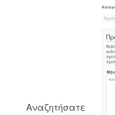
Κατηγ
Περισ
Πρ
Βεβα
κώδι
σχόλ
σχόλ
Μήν
Αναζητήσατε