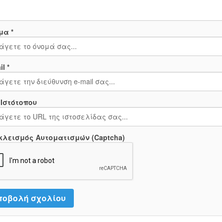
μα *
l *
 Ιστότοπου
κλεισμός Αυτοματισμών (Captcha)