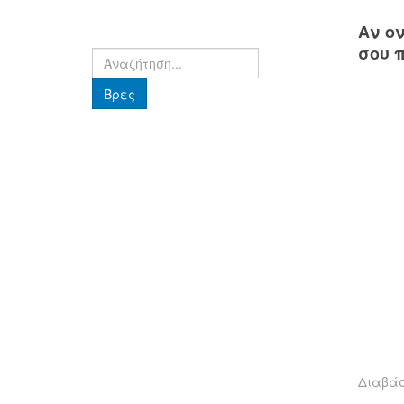
Αν ο
σου 
Βρες
Βρες
Διαβά