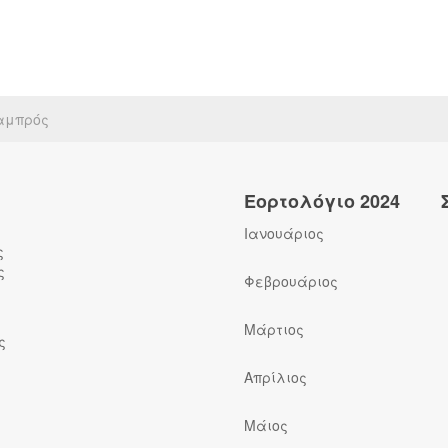
αμπρός
Εορτολόγιο 2024
Ιανουάριος
ς
ς
Φεβρουάριος
Μάρτιος
ς
Απρίλιος
Μάιος