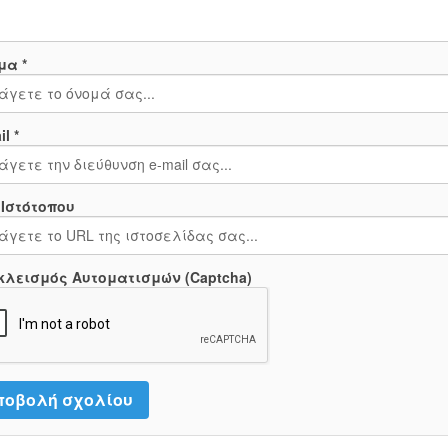
μα *
l *
 Ιστότοπου
κλεισμός Αυτοματισμών (Captcha)