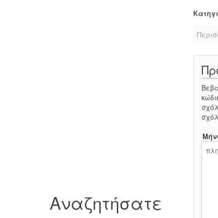
Κατηγ
Περισ
Πρ
Βεβα
κώδι
σχόλ
σχόλ
Μήν
Αναζητήσατε