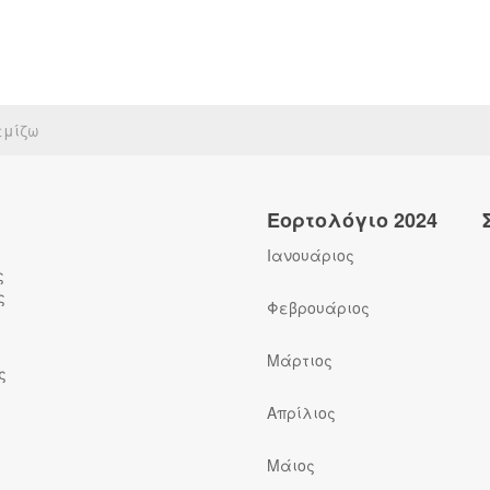
εμίζω
Εορτολόγιο 2024
Ιανουάριος
ς
ς
Φεβρουάριος
Μάρτιος
ς
Απρίλιος
Μάιος