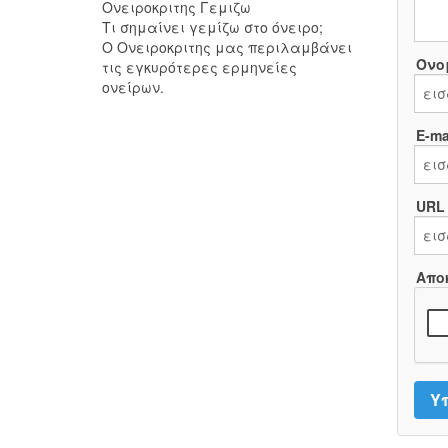
Ονειροκριτης Γεμιζω
Τι σημαίνει γεμίζω στο όνειρο;
Ο Ονειροκριτης μας περιλαμβάνει
Όνο
τις εγκυρότερες ερμηνείες
ονείρων.
E-mai
URL
Απο