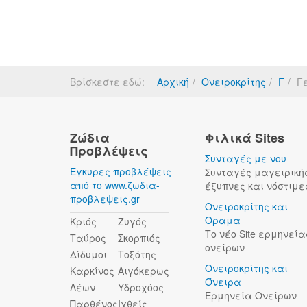
Βρίσκεστε εδώ:
Αρχική
Ονειροκρίτης
Γ
Γ
Ζώδια
Φιλικά Sites
Προβλέψεις
Συνταγές με νου
Έγκυρες προβλέψεις
Συνταγές μαγειρική
από το www.ζωδια-
έξυπνες και νόστιμε
προβλεψεις.gr
Ονειροκρίτης και
Όραμα
Κριός
Ζυγός
Το νέο Site ερμηνεία
Ταύρος
Σκορπιός
ονείρων
Δίδυμοι
Τοξότης
Ονειροκρίτης και
Καρκίνος
Αιγόκερως
Όνειρα
Λέων
Υδροχόος
Ερμηνεία Ονείρων
Παρθένος
Ιχθείς