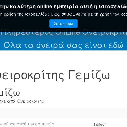
ην καλύτερη online εμπειρία αυτή η ιστοσελίδ
ΤΗΣ
ΕΟΡΤΟΛΌΓΙΟ
ΕΓΚΥΚΛΟΠΑΊΔΕΙΑ
η χρήση της ιστοσελίδας μας, συμφωνείτε με τη χρήση των coo
Συμφωνώ
 Πληρέστερος OnLine Ονειροκρίτ
Όλα τα όνειρά σας είναι εδώ
ειροκρίτης Γεμίζω
μίζω
κε από Ονειροκριτης
ογήστε αυτή την ερμηνεία
(9 ψήφοι)