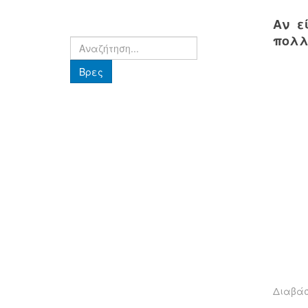
Αν ε
πολλ
Βρες
Βρες
Διαβά