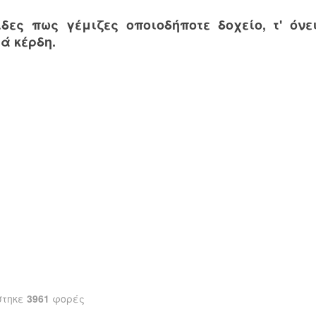
ίδες πως γέμιζες οποιοδήποτε δοχείο, τ' όν
ά κέρδη.
στηκε
3961
φορές