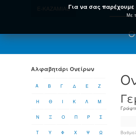
Για να σας παρέχουμε τ
E-KAZAMIAS
ΑΡΧΙΚΉ
ΟΝΕΙΡΟΚΡΊ
Με τ
Ο
Αλφαβητάρι Ονείρων
Ον
Α
Β
Γ
Δ
Ε
Ζ
Γε
Η
Θ
Ι
Κ
Λ
Μ
Γράφτη
Ν
Ξ
Ο
Π
Ρ
Σ
Τ
Υ
Φ
Χ
Ψ
Ω
Βαθμολ