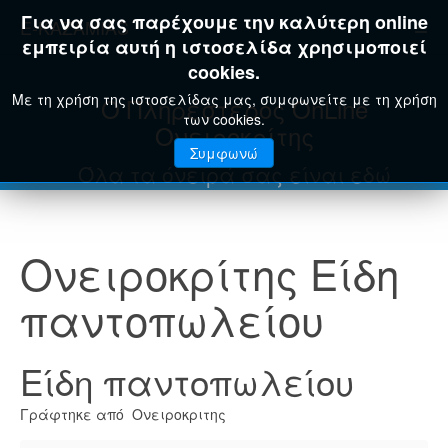
Για να σας παρέχουμε την καλύτερη online
E-KAZAMIAS
εμπειρία αυτή η ιστοσελίδα χρησιμοποιεί
cookies.
Με τη χρήση της ιστοσελίδας μας, συμφωνείτε με τη χρήση
Ο Πληρέστερος OnLine
των cookies.
Ονειροκρίτης
Συμφωνώ
Όλα τα όνειρά σας είναι εδώ
Ονειροκρίτης Είδη
παντοπωλείου
Είδη παντοπωλείου
Γράφτηκε από Ονειροκριτης