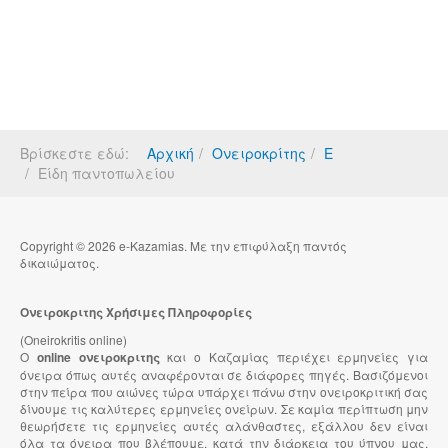
Βρίσκεστε εδώ:
Αρχική
Ονειροκρίτης
Ε
Είδη παντοπωλείου
Copyright © 2026 e-Kazamias. Με την επιφύλαξη παντός
δικαιώματος.
Ονειροκριτης Χρήσιμες Πληροφορίες
(Oneirokritis online)
Ο
online ονειροκριτης
και ο Καζαμίας περιέχει ερμηνείες για
όνειρα όπως αυτές αναφέρονται σε διάφορες πηγές. Βασιζόμενοι
στην πείρα που αιώνες τώρα υπάρχει πάνω στην ονειροκριτική σας
δίνουμε τις καλύτερες ερμηνείες ονείρων. Σε καμία περίπτωση μην
θεωρήσετε τις ερμηνείες αυτές αλάνθαστες, εξάλλου δεν είναι
όλα τα όνειρα που βλέπουμε, κατά την διάρκεια του ύπνου μας,