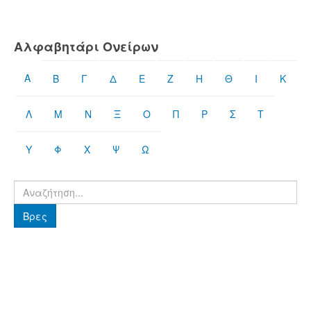
Αλφαβητάρι Ονείρων
Α
Β
Γ
Δ
Ε
Ζ
Η
Θ
Ι
Κ
Λ
Μ
Ν
Ξ
Ο
Π
Ρ
Σ
Τ
Υ
Φ
Χ
Ψ
Ω
Βρες
Βρες