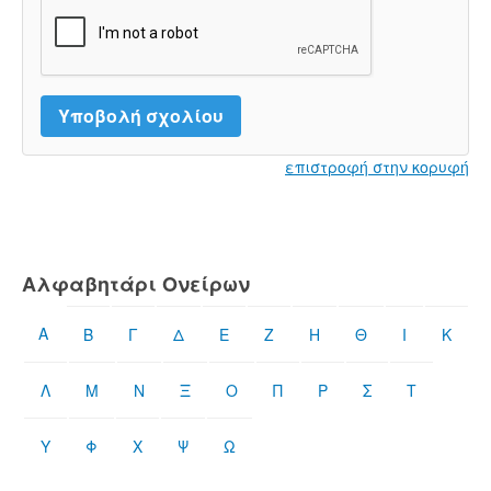
επιστροφή στην κορυφή
Αλφαβητάρι Ονείρων
Α
Β
Γ
Δ
Ε
Ζ
Η
Θ
Ι
Κ
Λ
Μ
Ν
Ξ
Ο
Π
Ρ
Σ
Τ
Υ
Φ
Χ
Ψ
Ω