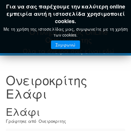
Για να σας παρέχουμε την καλύτερη online
E-KAZAMIAS
εμπειρία αυτή η ιστοσελίδα χρησιμοποιεί
cookies.
Με τη χρήση της ιστοσελίδας μας, συμφωνείτε με τη χρήση
Ο Πληρέστερος OnLine
των cookies.
Ονειροκρίτης
Συμφωνώ
Όλα τα όνειρά σας είναι εδώ
Ονειροκρίτης
Ελάφι
Ελάφι
Γράφτηκε από Ονειροκριτης