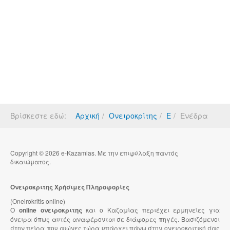
Βρίσκεστε εδώ:
Αρχική
Ονειροκρίτης
Ε
Ενέδρα
Copyright © 2026 e-Kazamias. Με την επιφύλαξη παντός
δικαιώματος.
Ονειροκριτης Χρήσιμες Πληροφορίες
(Oneirokritis online)
Ο
online ονειροκριτης
και ο Καζαμίας περιέχει ερμηνείες για
όνειρα όπως αυτές αναφέρονται σε διάφορες πηγές. Βασιζόμενοι
στην πείρα που αιώνες τώρα υπάρχει πάνω στην ονειροκριτική σας