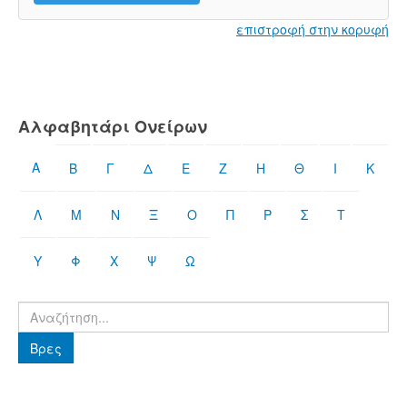
επιστροφή στην κορυφή
Αλφαβητάρι Ονείρων
Α
Β
Γ
Δ
Ε
Ζ
Η
Θ
Ι
Κ
Λ
Μ
Ν
Ξ
Ο
Π
Ρ
Σ
Τ
Υ
Φ
Χ
Ψ
Ω
Βρες
Βρες