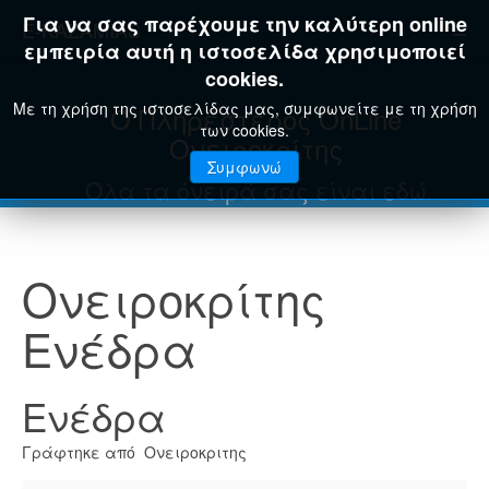
Για να σας παρέχουμε την καλύτερη online
E-KAZAMIAS
εμπειρία αυτή η ιστοσελίδα χρησιμοποιεί
cookies.
Με τη χρήση της ιστοσελίδας μας, συμφωνείτε με τη χρήση
Ο Πληρέστερος OnLine
των cookies.
Ονειροκρίτης
Συμφωνώ
Όλα τα όνειρά σας είναι εδώ
Ονειροκρίτης
Ενέδρα
Ενέδρα
Γράφτηκε από Ονειροκριτης