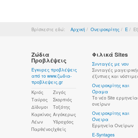
Βρίσκεστε εδώ:
Αρχική
Ονειροκρίτης
Ε
Ε
Ζώδια
Φιλικά Sites
Προβλέψεις
Συνταγές με νου
Έγκυρες προβλέψεις
Συνταγές μαγειρική
από το www.ζωδια-
έξυπνες και νόστιμε
προβλεψεις.gr
Ονειροκρίτης και
Όραμα
Κριός
Ζυγός
Το νέο Site ερμηνεία
Ταύρος
Σκορπιός
ονείρων
Δίδυμοι
Τοξότης
Ονειροκρίτης και
Καρκίνος
Αιγόκερως
Όνειρα
Λέων
Υδροχόος
Ερμηνεία Ονείρων
Παρθένος
Ιχθείς
E-Syntages