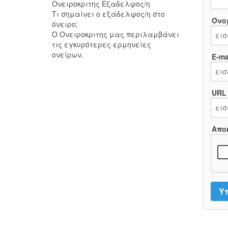
Ονειροκριτης Εξαδελφος/η
Τι σημαίνει ο εξάδελφος/η στο
Όνο
όνειρο;
Ο Ονειροκριτης μας περιλαμβάνει
τις εγκυρότερες ερμηνείες
ονείρων.
E-mai
URL
Απο