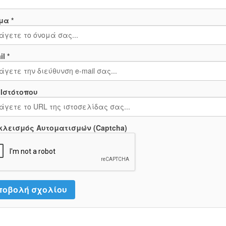
μα *
l *
 Ιστότοπου
κλεισμός Αυτοματισμών (Captcha)