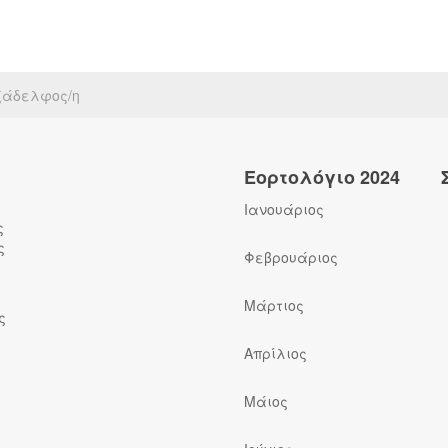
ξάδελφος/η
Εορτολόγιο 2024
Ιανουάριος
ς
ς
Φεβρουάριος
Μάρτιος
ς
Απρίλιος
Μάιος