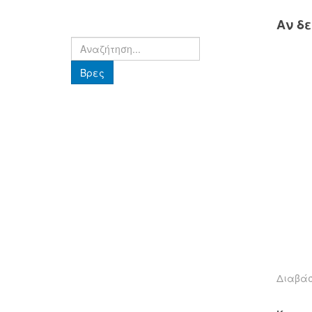
Αν δ
Βρες
Βρες
Διαβά