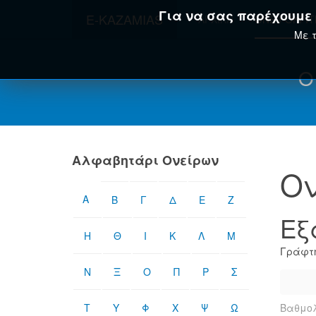
Για να σας παρέχουμε τ
E-KAZAMIAS
ΑΡΧΙΚΉ
ΟΝΕΙΡΟΚΡΊ
Με τ
Ο
Αλφαβητάρι Ονείρων
Ον
Α
Β
Γ
Δ
Ε
Ζ
Εξ
Η
Θ
Ι
Κ
Λ
Μ
Γράφτη
Ν
Ξ
Ο
Π
Ρ
Σ
Τ
Υ
Φ
Χ
Ψ
Ω
Βαθμολ