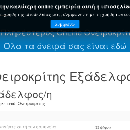
ην καλύτερη online εμπειρία αυτή η ιστοσελίδ
ΤΗΣ
ΕΟΡΤΟΛΌΓΙΟ
ΕΓΚΥΚΛΟΠΑΊΔΕΙΑ
η χρήση της ιστοσελίδας μας, συμφωνείτε με τη χρήση των coo
Συμφωνώ
 Πληρέστερος OnLine Ονειροκρίτ
Όλα τα όνειρά σας είναι εδώ
ειροκρίτης Εξάδελφο
άδελφος/η
κε από Ονειροκριτης
ογήστε αυτή την ερμηνεία
(23 ψήφοι)