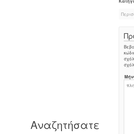
Κατηγ
Περισ
Πρ
Βεβα
κώδι
σχόλ
σχόλ
Μήν
Αναζητήσατε