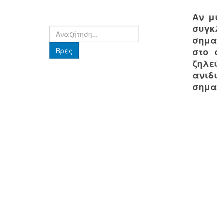
Αν μ
συγκ
Βρες
σημα
Βρες
στο 
ζηλε
ανιδ
σημα