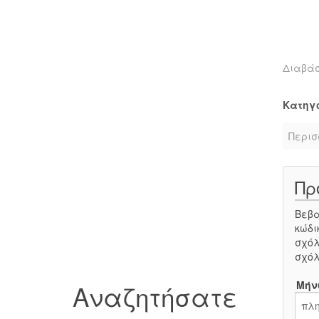
Διαβά
Κατηγ
Περισ
Πρ
Βεβα
κώδι
σχόλ
σχόλ
Μήν
Αναζητήσατε