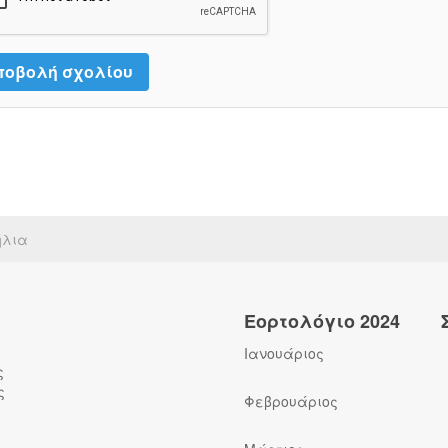
ήλια
Εορτολόγιο 2024
Ιανουάριος
ς
ς
Φεβρουάριος