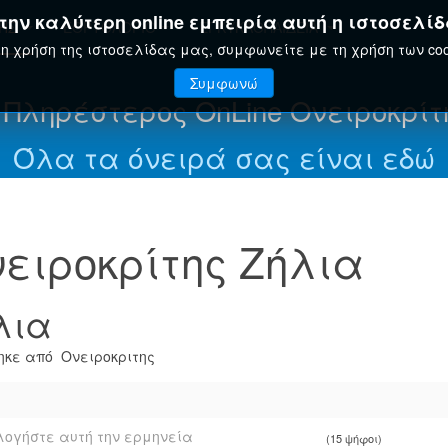
ην καλύτερη online εμπειρία αυτή η ιστοσελίδ
ΤΗΣ
ΕΟΡΤΟΛΌΓΙΟ
ΕΓΚΥΚΛΟΠΑΊΔΕΙΑ
η χρήση της ιστοσελίδας μας, συμφωνείτε με τη χρήση των coo
Συμφωνώ
 Πληρέστερος OnLine Ονειροκρίτ
Όλα τα όνειρά σας είναι εδώ
ειροκρίτης Ζήλια
λια
κε από Ονειροκριτης
ογήστε αυτή την ερμηνεία
(15 ψήφοι)