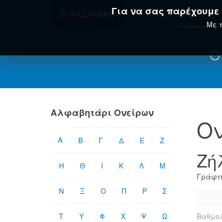
Για να σας παρέχουμε τ
E-KAZAMIAS
ΑΡΧΙΚΉ
ΟΝΕΙΡΟΚΡΊ
Με τ
Ο
Αλφαβητάρι Ονείρων
Ον
Α
Β
Γ
Δ
Ε
Ζ
Ζή
Η
Θ
Ι
Κ
Λ
Μ
Γράφτη
Ν
Ξ
Ο
Π
Ρ
Σ
Τ
Υ
Φ
Χ
Ψ
Ω
Βαθμολ