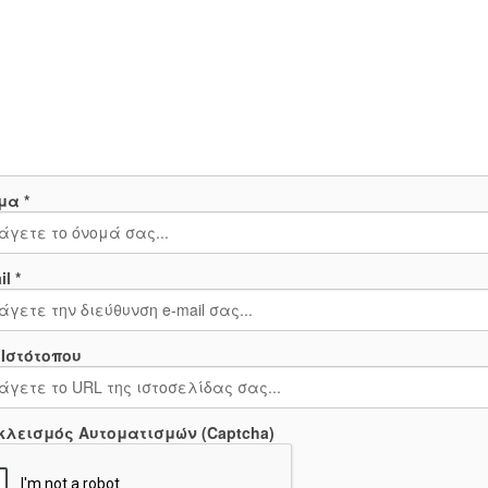
μα *
l *
 Ιστότοπου
κλεισμός Αυτοματισμών (Captcha)