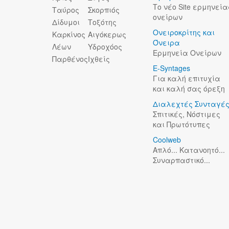
Το νέο Site ερμηνεία
Ταύρος
Σκορπιός
ονείρων
Δίδυμοι
Τοξότης
Ονειροκρίτης και
Καρκίνος
Αιγόκερως
Όνειρα
Λέων
Υδροχόος
Ερμηνεία Ονείρων
Παρθένος
Ιχθείς
E-Syntages
Για καλή επιτυχία
και καλή σας όρεξη
Διαλεχτές Συνταγέ
Σπιτικές, Νόστιμες
και Πρωτότυπες
Coolweb
Απλό... Κατανοητό...
Συναρπαστικό...