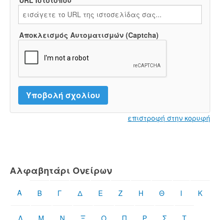
URL Ιστότοπου
Αποκλεισμός Αυτοματισμών (Captcha)
επιστροφή στην κορυφή
Αλφαβητάρι Ονείρων
Α
Β
Γ
Δ
Ε
Ζ
Η
Θ
Ι
Κ
Λ
Μ
Ν
Ξ
Ο
Π
Ρ
Σ
Τ