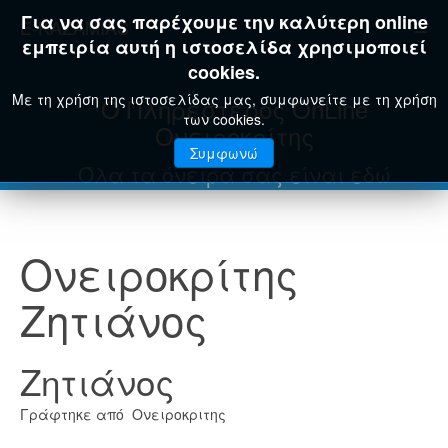
Για να σας παρέχουμε την καλύτερη online
E-KAZAMIAS
εμπειρία αυτή η ιστοσελίδα χρησιμοποιεί
cookies.
Με τη χρήση της ιστοσελίδας μας, συμφωνείτε με τη χρήση
Ο Πληρέστερος OnLine
των cookies.
Ονειροκρίτης
Συμφωνώ
Όλα τα όνειρά σας είναι εδώ
Ονειροκρίτης
Ζητιάνος
Ζητιάνος
Γράφτηκε από Ονειροκριτης