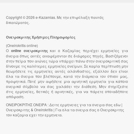
Copyright © 2026 e-Kazamias. Με την επιφύλαξη παντός
δικαιώματος.
Ονειροκριτης Χρήσιμες Πληροφορίες
(Oneirokritis online)
Ο
online ονειροκριτης
και ο Καζαμίας περιέχει ερμηνείες για
όνειρα όπως αυτές αναφέρονται σε διάφορες πηγές. Βασιζόμενοι
στην πείρα που αιώνες τώρα υπάρχει πάνω στην ονειροκριτική σας
δίνουμε τις καλύτερες ερμηνείες ονείρων. Σε καμία περίπτωση μην
θεωρήσετε τις ερμηνείες αυτές αλάνθαστες, εξάλλου δεν είναι
όλα τα όνειρα που βλέπουμε, κατά την διάρκεια του ύπνου μας,
προφητικά. Ποτέ μην αφήσετε μια αρνητική ερμηνεία για κάποιο
ονειρικό σύμβολο να σας χαλάσει την διάθεση. Μην στηρίζεστε
στις ερμηνείες, θετικές ή αρνητικές, για να πάρετε οποιαδήποτε
απόφαση.
ΟΝΕΙΡΟΚΡΙΤΗΣ ΟΝΕΙΡΑ : Δειτε ερμηνειες για τα ονειρα σας εδω |
Ονειροκριτης & Oneirokritis | Για ολα τα ονειρα σας ο Ονειροκριτης
του καζαμια εχει την ερμηνεια.