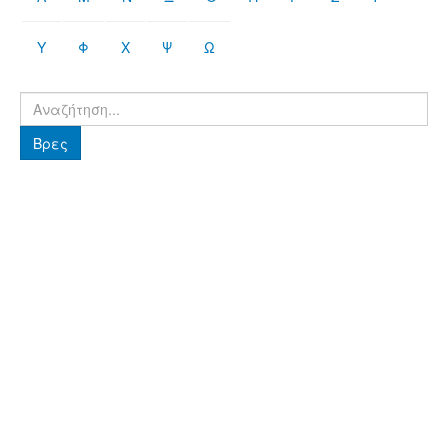
Υ
Φ
Χ
Ψ
Ω
Βρες
Βρες