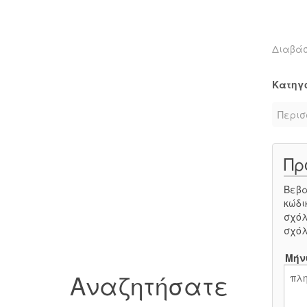
Διαβά
Κατηγ
Περισ
Πρ
Βεβα
κώδι
σχόλ
σχόλ
Μήν
Αναζητήσατε