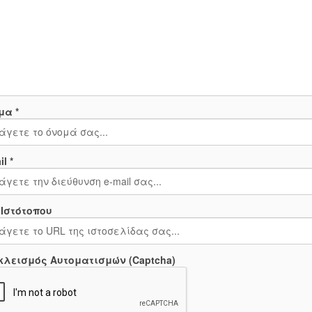
μα *
l *
 Ιστότοπου
κλεισμός Αυτοματισμών (Captcha)