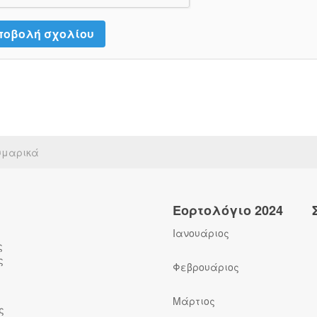
υμαρικά
Εορτολόγιο 2024
Ιανουάριος
ς
ς
Φεβρουάριος
Μάρτιος
ς