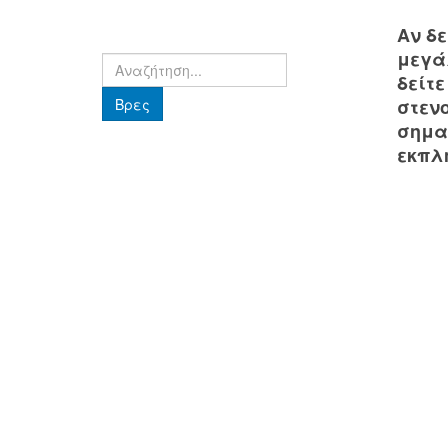
Αν δε
μεγά
Βρες
δείτ
Βρες
στεν
σημα
εκπλ