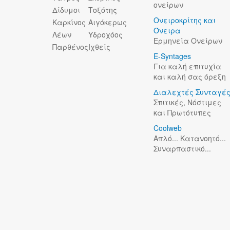
ονείρων
Δίδυμοι
Τοξότης
Ονειροκρίτης και
Καρκίνος
Αιγόκερως
Όνειρα
Λέων
Υδροχόος
Ερμηνεία Ονείρων
Παρθένος
Ιχθείς
E-Syntages
Για καλή επιτυχία
και καλή σας όρεξη
Διαλεχτές Συνταγέ
Σπιτικές, Νόστιμες
και Πρωτότυπες
Coolweb
Απλό... Κατανοητό...
Συναρπαστικό...