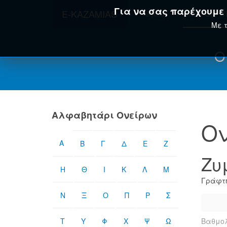
Για να σας παρέχουμε τ
E-KAZAMIAS
ΑΡΧΙΚΉ
ΟΝΕΙΡΟΚΡΊ
Με τ
Ο
Αλφαβητάρι Ονείρων
Ον
Α
Β
Γ
Δ
Ε
Ζ
Ζυ
Η
Θ
Ι
Κ
Λ
Μ
Γράφτη
Ν
Ξ
Ο
Π
Ρ
Σ
Τ
Υ
Φ
Χ
Ψ
Ω
Βαθμολ