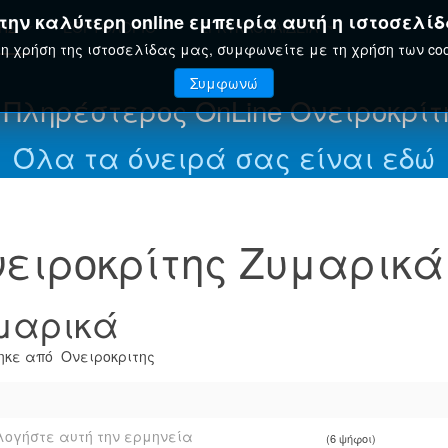
ην καλύτερη online εμπειρία αυτή η ιστοσελίδ
ΤΗΣ
ΕΟΡΤΟΛΌΓΙΟ
ΕΓΚΥΚΛΟΠΑΊΔΕΙΑ
η χρήση της ιστοσελίδας μας, συμφωνείτε με τη χρήση των coo
Συμφωνώ
 Πληρέστερος OnLine Ονειροκρίτ
Όλα τα όνειρά σας είναι εδώ
ειροκρίτης Ζυμαρικά
μαρικά
κε από Ονειροκριτης
ογήστε αυτή την ερμηνεία
(6 ψήφοι)