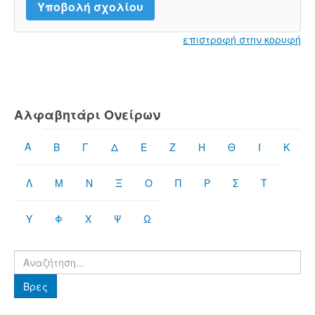
επιστροφή στην κορυφή
Αλφαβητάρι Ονείρων
Α
Β
Γ
Δ
Ε
Ζ
Η
Θ
Ι
Κ
Λ
Μ
Ν
Ξ
Ο
Π
Ρ
Σ
Τ
Υ
Φ
Χ
Ψ
Ω
Βρες
Βρες