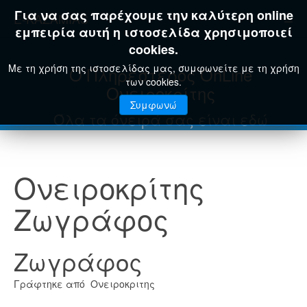
Για να σας παρέχουμε την καλύτερη online
E-KAZAMIAS
εμπειρία αυτή η ιστοσελίδα χρησιμοποιεί
cookies.
Με τη χρήση της ιστοσελίδας μας, συμφωνείτε με τη χρήση
Ο Πληρέστερος OnLine
των cookies.
Ονειροκρίτης
Συμφωνώ
Όλα τα όνειρά σας είναι εδώ
Ονειροκρίτης
Ζωγράφος
Ζωγράφος
Γράφτηκε από Ονειροκριτης