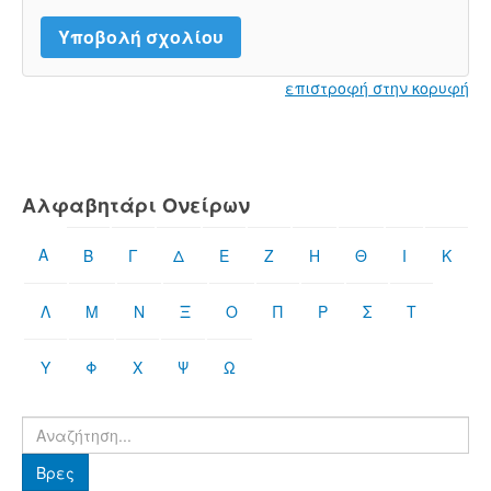
επιστροφή στην κορυφή
Αλφαβητάρι Ονείρων
Α
Β
Γ
Δ
Ε
Ζ
Η
Θ
Ι
Κ
Λ
Μ
Ν
Ξ
Ο
Π
Ρ
Σ
Τ
Υ
Φ
Χ
Ψ
Ω
Βρες
Βρες