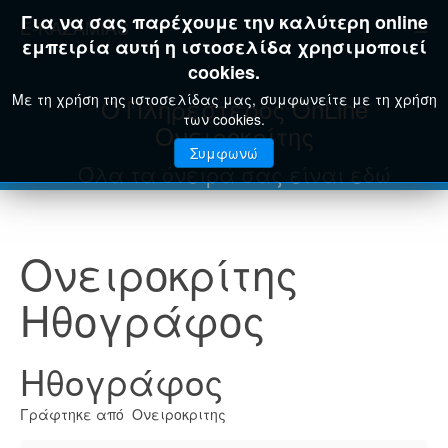
Για να σας παρέχουμε την καλύτερη online
E-KAZAMIAS
εμπειρία αυτή η ιστοσελίδα χρησιμοποιεί
cookies.
Με τη χρήση της ιστοσελίδας μας, συμφωνείτε με τη χρήση
Ο Πληρέστερος OnLine
των cookies.
Ονειροκρίτης
Συμφωνώ
Όλα τα όνειρά σας είναι εδώ
Ονειροκρίτης
Ηθογράφος
Ηθογράφος
Γράφτηκε από Ονειροκριτης