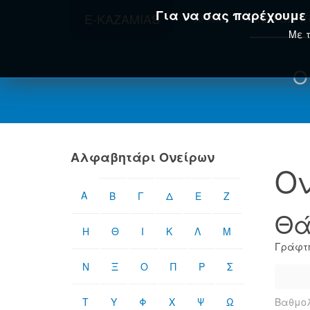
Για να σας παρέχουμε τ
E-KAZAMIAS
ΑΡΧΙΚΉ
ΟΝΕΙΡΟΚΡΊ
Με τ
Ο
Αλφαβητάρι Ονείρων
Ον
Α
Β
Γ
Δ
Ε
Ζ
Θά
Η
Θ
Ι
Κ
Λ
Μ
Γράφτη
Ν
Ξ
Ο
Π
Ρ
Σ
Τ
Υ
Φ
Χ
Ψ
Ω
Βαθμολ