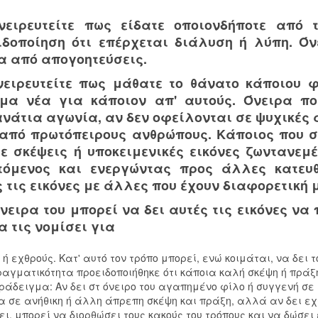
νειρευτείτε πως είδατε οποιονδήποτε από 
ιδοποίηση ότι επέρχεται διάλυση ή λύπη. Όν
α από απογοητεύσεις.
νειρευτείτε πως μάθατε το θάνατο κάποιου φ
μα νέα για κάποιον απ' αυτούς. Όνειρα πο
νάτια αγωνία, αν δεν οφείλονται σε ψυχικές α
 από πρωτόπειρους ανθρώπους. Κάποιος που σ
με σκέψεις ή υποκειμενικές εικόνες ζωντανεμ
τόμενος και ενεργώντας προς άλλες κατευθ
 τις εικόνες με άλλες που έχουν διαφορετική 
νειρα του μπορεί να δει αυτές τις εικόνες να 
α τις νομίσει για
 ή εχθρούς. Κατ' αυτό τον τρόπο μπορεί, ενώ κοιμάται, να δει 
ραγματικότητα προειδοποιήθηκε ότι κάποια καλή σκέψη ή πράξ
ράδειγμα: Αν δει στ όνειρο του αγαπημένο φίλο ή συγγενή σε
α σε ανήθικη ή άλλη άπρεπη σκέψη και πράξη, αλλά αν δει εχ
ει, μπορεί να διορθώσει τους κακούς του τρόπους και να δώσει 