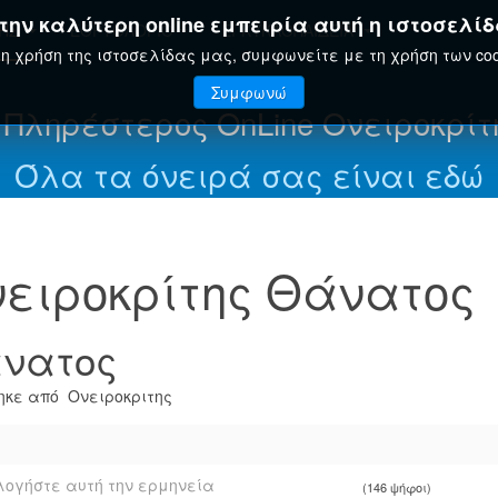
ην καλύτερη online εμπειρία αυτή η ιστοσελίδ
ΤΗΣ
ΕΟΡΤΟΛΌΓΙΟ
ΕΓΚΥΚΛΟΠΑΊΔΕΙΑ
η χρήση της ιστοσελίδας μας, συμφωνείτε με τη χρήση των coo
Συμφωνώ
 Πληρέστερος OnLine Ονειροκρίτ
Όλα τα όνειρά σας είναι εδώ
ειροκρίτης Θάνατος
νατος
κε από Ονειροκριτης
ογήστε αυτή την ερμηνεία
(146 ψήφοι)