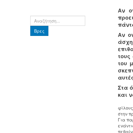
Αν ο
προε
Βρες
πάντ
Βρες
Αν ο
άσχη
επιθα
τους
του 
σκεπ
αυτές
Στα ό
και ν
φίλους
στην π
Για πα
ενάντι
πεθαίν