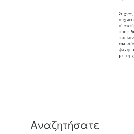
Συχνά,
συχνά 
σ' αυτ
προειδ
πιο κο
ακούσα
ψυχής 
με τη 
Αναζητήσατε