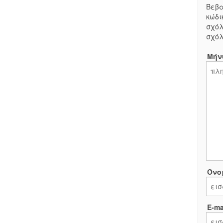
Βεβα
κώδι
σχόλ
σχόλ
Μήν
Όνο
E-mai