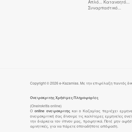
Απλό... Κατανοητό...
Συναρπαστικό...
Copyright © 2026 e-Kazamias. Με την επιφύλαξη παντός δ
Ονειροκριτης Χρήσιμες Πληροφορίες
(Oneirokritis online)
Ο
online ονειροκριτης
και ο Καζαμίας περιέχει ερμην
ονειροκριτική σας δίνουμε τις καλύτερες ερμηνείες ον
την διάρκεια του ύπνου μας, προφητικά. Ποτέ μην αφήσ
αρνητικές, για να πάρετε οποιαδήποτε απόφαση.