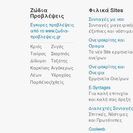
Ζώδια
Φιλικά Sites
Προβλέψεις
Συνταγές με νου
Έγκυρες προβλέψεις
Συνταγές μαγειρική
από το www.ζωδια-
έξυπνες και νόστιμε
προβλεψεις.gr
Ονειροκρίτης και
Όραμα
Κριός
Ζυγός
Το νέο Site ερμηνεία
Ταύρος
Σκορπιός
ονείρων
Δίδυμοι
Τοξότης
Ονειροκρίτης και
Καρκίνος
Αιγόκερως
Όνειρα
Λέων
Υδροχόος
Ερμηνεία Ονείρων
Παρθένος
Ιχθείς
E-Syntages
Για καλή επιτυχία
και καλή σας όρεξη
Διαλεχτές Συνταγέ
Σπιτικές, Νόστιμες
και Πρωτότυπες
Coolweb