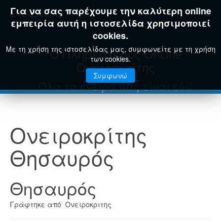
Για να σας παρέχουμε την καλύτερη online
E-KAZAMIAS
εμπειρία αυτή η ιστοσελίδα χρησιμοποιεί
cookies.
Με τη χρήση της ιστοσελίδας μας, συμφωνείτε με τη χρήση
Ο Πληρέστερος OnLine
των cookies.
Ονειροκρίτης
Συμφωνώ
Όλα τα όνειρά σας είναι εδώ
Ονειροκρίτης
Θησαυρός
Θησαυρός
Γράφτηκε από Ονειροκριτης