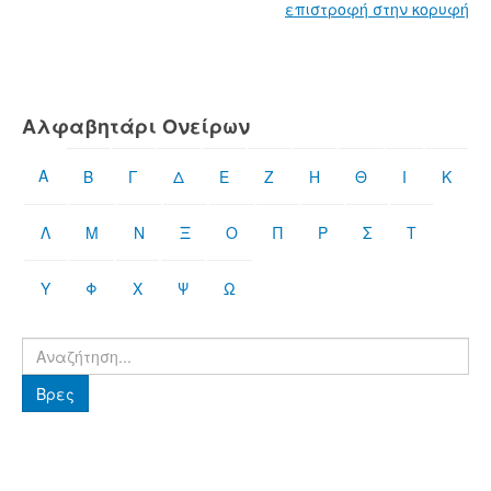
επιστροφή στην κορυφή
Αλφαβητάρι Ονείρων
Α
Β
Γ
Δ
Ε
Ζ
Η
Θ
Ι
Κ
Λ
Μ
Ν
Ξ
Ο
Π
Ρ
Σ
Τ
Υ
Φ
Χ
Ψ
Ω
Βρες
Βρες