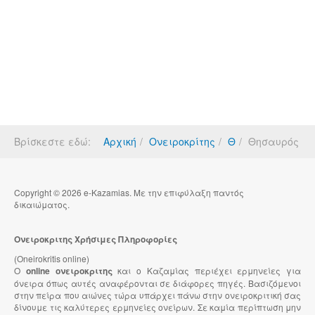
Βρίσκεστε εδώ:
Αρχική
Ονειροκρίτης
Θ
Θησαυρός
Copyright © 2026 e-Kazamias. Με την επιφύλαξη παντός
δικαιώματος.
Ονειροκριτης Χρήσιμες Πληροφορίες
(Oneirokritis online)
Ο
online ονειροκριτης
και ο Καζαμίας περιέχει ερμηνείες για
όνειρα όπως αυτές αναφέρονται σε διάφορες πηγές. Βασιζόμενοι
στην πείρα που αιώνες τώρα υπάρχει πάνω στην ονειροκριτική σας
δίνουμε τις καλύτερες ερμηνείες ονείρων. Σε καμία περίπτωση μην