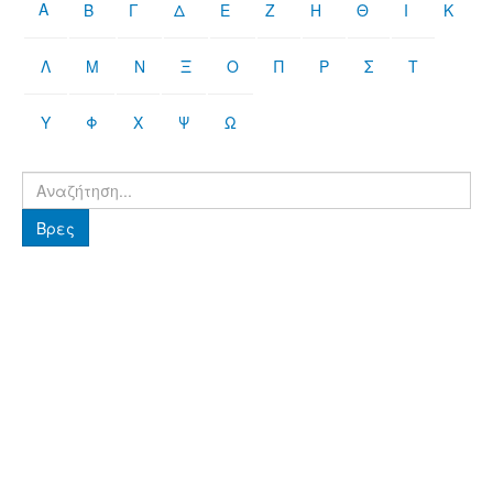
Α
Β
Γ
Δ
Ε
Ζ
Η
Θ
Ι
Κ
Λ
Μ
Ν
Ξ
Ο
Π
Ρ
Σ
Τ
Υ
Φ
Χ
Ψ
Ω
Βρες
Βρες