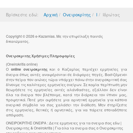
Βρίσκεστε εδώ:
Αρχική
Ονειροκρίτης
Ι
Ιδρώτας
Copyright © 2026 e-Kazamias. Με την επιφύλαξη παντός
δικαιώματος.
Ονειροκριτης Χρήσιμες Πληροφορίες
(Oneirokritis online)
Ο
online ονειροκριτης
και ο Καζαμίας περιέχει ερμηνείες για
όνειρα όπως αυτές αναφέρονται σε διάφορες πηγές. Βασιζόμενοι
στην πείρα που αιώνες τώρα υπάρχει πάνω στην ονειροκριτική σας
δίνουμε τις καλύτερες ερμηνείες ονείρων. Σε καμία περίπτωση μην
θεωρήσετε τις ερμηνείες αυτές αλάνθαστες, εξάλλου δεν είναι
όλα τα όνειρα που βλέπουμε, κατά την διάρκεια του ύπνου μας,
προφητικά. Ποτέ μην αφήσετε μια αρνητική ερμηνεία για κάποιο
ονειρικό σύμβολο να σας χαλάσει την διάθεση. Μην στηρίζεστε
στις ερμηνείες, θετικές ή αρνητικές, για να πάρετε οποιαδήποτε
απόφαση.
ΟΝΕΙΡΟΚΡΙΤΗΣ ΟΝΕΙΡΑ : Δειτε ερμηνειες για τα ονειρα σας εδω |
Ονειροκριτης & Oneirokritis | Για ολα τα ονειρα σας ο Ονειροκριτης
του καζαμια εχει την ερμηνεια.