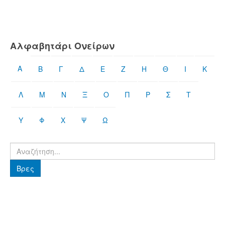
Αλφαβητάρι Ονείρων
Α
Β
Γ
Δ
Ε
Ζ
Η
Θ
Ι
Κ
Λ
Μ
Ν
Ξ
Ο
Π
Ρ
Σ
Τ
Υ
Φ
Χ
Ψ
Ω
Βρες
Βρες