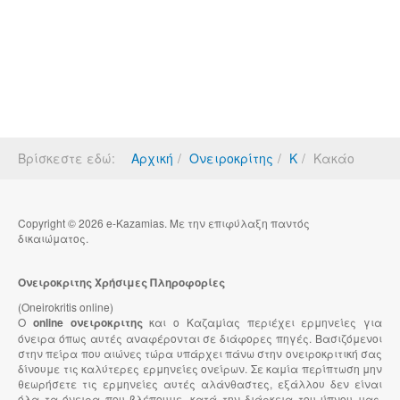
Βρίσκεστε εδώ:
Αρχική
Ονειροκρίτης
Κ
Κακάο
Copyright © 2026 e-Kazamias. Με την επιφύλαξη παντός
δικαιώματος.
Ονειροκριτης Χρήσιμες Πληροφορίες
(Oneirokritis online)
Ο
online ονειροκριτης
και ο Καζαμίας περιέχει ερμηνείες για
όνειρα όπως αυτές αναφέρονται σε διάφορες πηγές. Βασιζόμενοι
στην πείρα που αιώνες τώρα υπάρχει πάνω στην ονειροκριτική σας
δίνουμε τις καλύτερες ερμηνείες ονείρων. Σε καμία περίπτωση μην
θεωρήσετε τις ερμηνείες αυτές αλάνθαστες, εξάλλου δεν είναι
όλα τα όνειρα που βλέπουμε, κατά την διάρκεια του ύπνου μας,