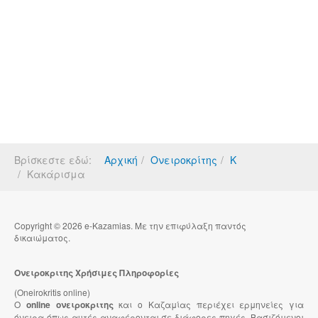
Βρίσκεστε εδώ:
Αρχική
Ονειροκρίτης
Κ
Κακάρισμα
Copyright © 2026 e-Kazamias. Με την επιφύλαξη παντός
δικαιώματος.
Ονειροκριτης Χρήσιμες Πληροφορίες
(Oneirokritis online)
Ο
online ονειροκριτης
και ο Καζαμίας περιέχει ερμηνείες για
όνειρα όπως αυτές αναφέρονται σε διάφορες πηγές. Βασιζόμενοι