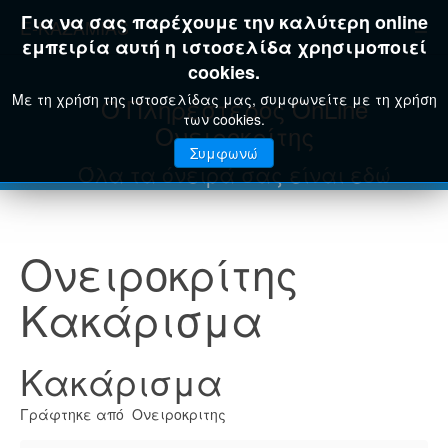
Για να σας παρέχουμε την καλύτερη online
E-KAZAMIAS
εμπειρία αυτή η ιστοσελίδα χρησιμοποιεί
cookies.
Με τη χρήση της ιστοσελίδας μας, συμφωνείτε με τη χρήση
Ο Πληρέστερος OnLine
των cookies.
Ονειροκρίτης
Συμφωνώ
Όλα τα όνειρά σας είναι εδώ
Ονειροκρίτης
Κακάρισμα
Κακάρισμα
Γράφτηκε από Ονειροκριτης