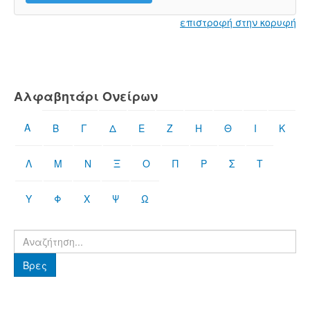
επιστροφή στην κορυφή
Αλφαβητάρι Ονείρων
Α
Β
Γ
Δ
Ε
Ζ
Η
Θ
Ι
Κ
Λ
Μ
Ν
Ξ
Ο
Π
Ρ
Σ
Τ
Υ
Φ
Χ
Ψ
Ω
Βρες
Βρες