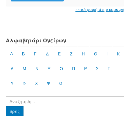
επιστροφή στην κορυφή
Αλφαβητάρι Ονείρων
Α
Β
Γ
Δ
Ε
Ζ
Η
Θ
Ι
Κ
Λ
Μ
Ν
Ξ
Ο
Π
Ρ
Σ
Τ
Υ
Φ
Χ
Ψ
Ω
Βρες
Βρες