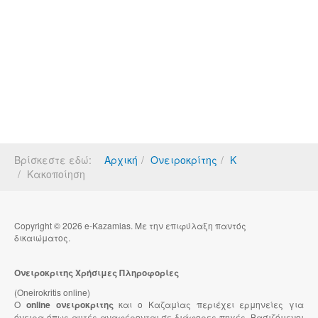
Βρίσκεστε εδώ:
Αρχική
Ονειροκρίτης
Κ
Κακοποίηση
Copyright © 2026 e-Kazamias. Με την επιφύλαξη παντός
δικαιώματος.
Ονειροκριτης Χρήσιμες Πληροφορίες
(Oneirokritis online)
Ο
online ονειροκριτης
και ο Καζαμίας περιέχει ερμηνείες για
όνειρα όπως αυτές αναφέρονται σε διάφορες πηγές. Βασιζόμενοι