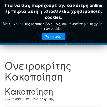
Για να σας παρέχουμε την καλύτερη online
E-KAZAMIAS
εμπειρία αυτή η ιστοσελίδα χρησιμοποιεί
cookies.
Με τη χρήση της ιστοσελίδας μας, συμφωνείτε με τη χρήση
Ο Πληρέστερος OnLine
των cookies.
Ονειροκρίτης
Συμφωνώ
Όλα τα όνειρά σας είναι εδώ
Ονειροκρίτης
Κακοποίηση
Κακοποίηση
Γράφτηκε από Ονειροκριτης