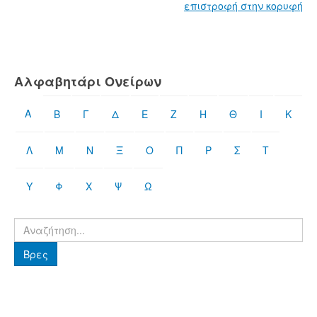
επιστροφή στην κορυφή
Αλφαβητάρι Ονείρων
Α
Β
Γ
Δ
Ε
Ζ
Η
Θ
Ι
Κ
Λ
Μ
Ν
Ξ
Ο
Π
Ρ
Σ
Τ
Υ
Φ
Χ
Ψ
Ω
Βρες
Βρες