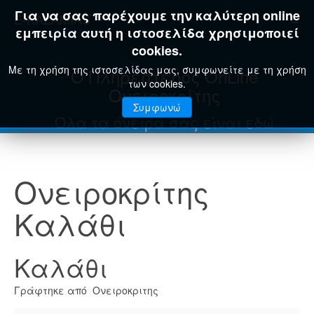
Για να σας παρέχουμε την καλύτερη online
E-KAZAMIAS
εμπειρία αυτή η ιστοσελίδα χρησιμοποιεί
cookies.
Με τη χρήση της ιστοσελίδας μας, συμφωνείτε με τη χρήση
Ο Πληρέστερος OnLine
των cookies.
Ονειροκρίτης
Συμφωνώ
Όλα τα όνειρά σας είναι εδώ
Ονειροκρίτης
Καλάθι
Καλάθι
Γράφτηκε από Ονειροκριτης