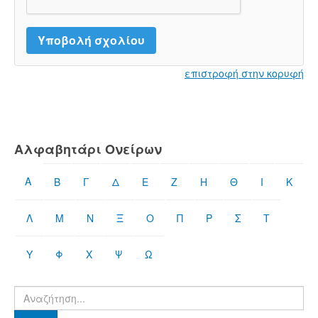
επιστροφή στην κορυφή
Αλφαβητάρι Ονείρων
Α
Β
Γ
Δ
Ε
Ζ
Η
Θ
Ι
Κ
Λ
Μ
Ν
Ξ
Ο
Π
Ρ
Σ
Τ
Υ
Φ
Χ
Ψ
Ω
Βρες