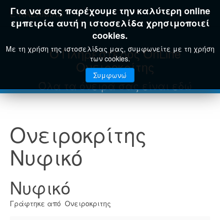
Για να σας παρέχουμε την καλύτερη online
E-KAZAMIAS
εμπειρία αυτή η ιστοσελίδα χρησιμοποιεί
cookies.
Με τη χρήση της ιστοσελίδας μας, συμφωνείτε με τη χρήση
Ο Πληρέστερος OnLine
των cookies.
Ονειροκρίτης
Συμφωνώ
Όλα τα όνειρά σας είναι εδώ
Ονειροκρίτης
Νυφικό
Νυφικό
Γράφτηκε από Ονειροκριτης