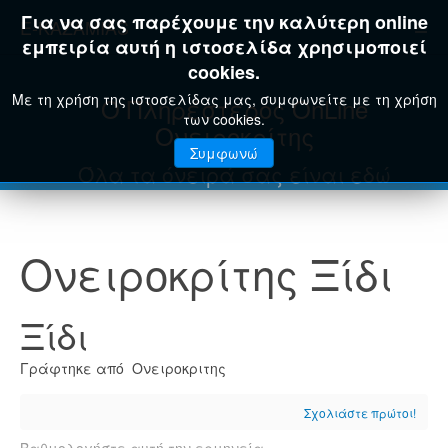
Για να σας παρέχουμε την καλύτερη online
E-KAZAMIAS
εμπειρία αυτή η ιστοσελίδα χρησιμοποιεί
cookies.
Με τη χρήση της ιστοσελίδας μας, συμφωνείτε με τη χρήση
Ο Πληρέστερος OnLine
των cookies.
Ονειροκρίτης
Συμφωνώ
Όλα τα όνειρά σας είναι εδώ
Ονειροκρίτης Ξίδι
Ξίδι
Γράφτηκε από Ονειροκριτης
Σχολιάστε πρώτοι!