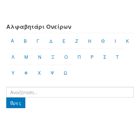
Αλφαβητάρι Ονείρων
Α
Β
Γ
Δ
Ε
Ζ
Η
Θ
Ι
Κ
Λ
Μ
Ν
Ξ
Ο
Π
Ρ
Σ
Τ
Υ
Φ
Χ
Ψ
Ω
Βρες
Βρες