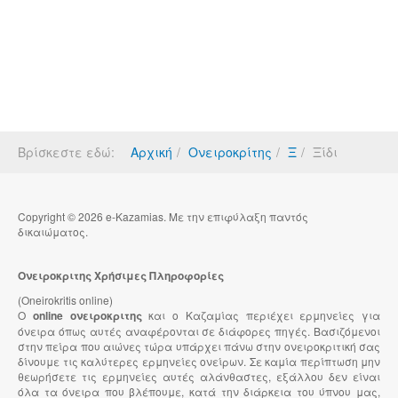
Βρίσκεστε εδώ:
Αρχική
Ονειροκρίτης
Ξ
Ξίδι
Copyright © 2026 e-Kazamias. Με την επιφύλαξη παντός
δικαιώματος.
Ονειροκριτης Χρήσιμες Πληροφορίες
(Oneirokritis online)
Ο
online ονειροκριτης
και ο Καζαμίας περιέχει ερμηνείες για
όνειρα όπως αυτές αναφέρονται σε διάφορες πηγές. Βασιζόμενοι
στην πείρα που αιώνες τώρα υπάρχει πάνω στην ονειροκριτική σας
δίνουμε τις καλύτερες ερμηνείες ονείρων. Σε καμία περίπτωση μην
θεωρήσετε τις ερμηνείες αυτές αλάνθαστες, εξάλλου δεν είναι
όλα τα όνειρα που βλέπουμε, κατά την διάρκεια του ύπνου μας,