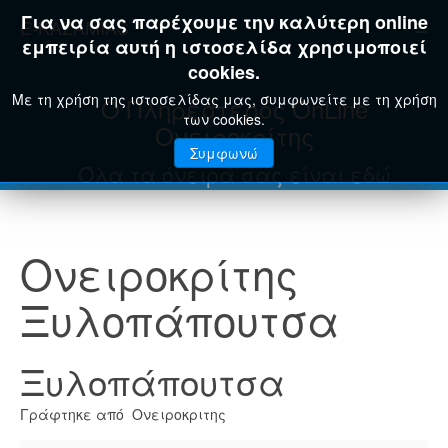
Για να σας παρέχουμε την καλύτερη online
E-KAZAMIAS
εμπειρία αυτή η ιστοσελίδα χρησιμοποιεί
cookies.
Με τη χρήση της ιστοσελίδας μας, συμφωνείτε με τη χρήση
Ο Πληρέστερος OnLine
των cookies.
Ονειροκρίτης
Συμφωνώ
Όλα τα όνειρά σας είναι εδώ
Ονειροκρίτης
Ξυλοπάπουτσα
Ξυλοπάπουτσα
Γράφτηκε από Ονειροκριτης