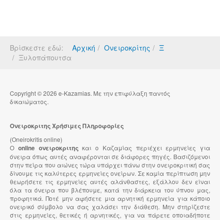
Βρίσκεστε εδώ:
Αρχική
Ονειροκρίτης
Ξ
Ξυλοπάπουτσα
Copyright © 2026 e-Kazamias. Με την επιφύλαξη παντός
δικαιώματος.
Ονειροκριτης Χρήσιμες Πληροφορίες
(Oneirokritis online)
Ο
online ονειροκριτης
και ο Καζαμίας περιέχει ερμηνείες για
όνειρα όπως αυτές αναφέρονται σε διάφορες πηγές. Βασιζόμενοι
στην πείρα που αιώνες τώρα υπάρχει πάνω στην ονειροκριτική σας
δίνουμε τις καλύτερες ερμηνείες ονείρων. Σε καμία περίπτωση μην
θεωρήσετε τις ερμηνείες αυτές αλάνθαστες, εξάλλου δεν είναι
όλα τα όνειρα που βλέπουμε, κατά την διάρκεια του ύπνου μας,
προφητικά. Ποτέ μην αφήσετε μια αρνητική ερμηνεία για κάποιο
ονειρικό σύμβολο να σας χαλάσει την διάθεση. Μην στηρίζεστε
στις ερμηνείες, θετικές ή αρνητικές, για να πάρετε οποιαδήποτε