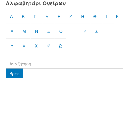
Αλφαβητάρι Ονείρων
Α
Β
Γ
Δ
Ε
Ζ
Η
Θ
Ι
Κ
Λ
Μ
Ν
Ξ
Ο
Π
Ρ
Σ
Τ
Υ
Φ
Χ
Ψ
Ω
Βρες
Βρες