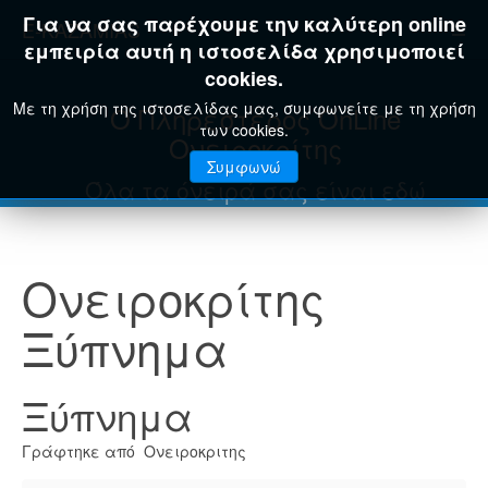
Για να σας παρέχουμε την καλύτερη online
E-KAZAMIAS
εμπειρία αυτή η ιστοσελίδα χρησιμοποιεί
cookies.
Με τη χρήση της ιστοσελίδας μας, συμφωνείτε με τη χρήση
Ο Πληρέστερος OnLine
των cookies.
Ονειροκρίτης
Συμφωνώ
Όλα τα όνειρά σας είναι εδώ
Ονειροκρίτης
Ξύπνημα
Ξύπνημα
Γράφτηκε από Ονειροκριτης