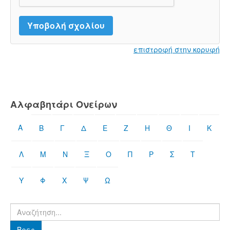
επιστροφή στην κορυφή
Αλφαβητάρι Ονείρων
Α
Β
Γ
Δ
Ε
Ζ
Η
Θ
Ι
Κ
Λ
Μ
Ν
Ξ
Ο
Π
Ρ
Σ
Τ
Υ
Φ
Χ
Ψ
Ω
Βρες
Βρες