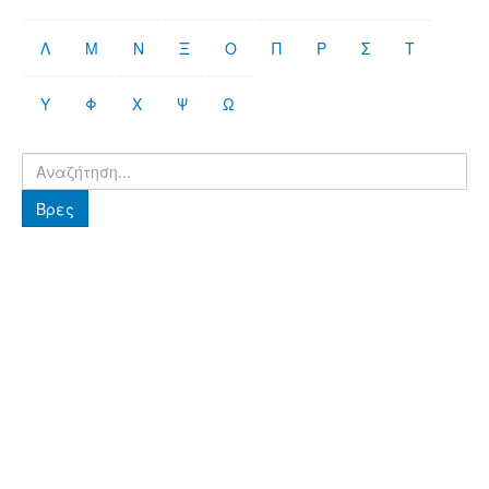
Λ
Μ
Ν
Ξ
Ο
Π
Ρ
Σ
Τ
Υ
Φ
Χ
Ψ
Ω
Βρες
Βρες