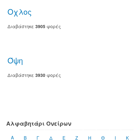
Οχλος
Διαβάστηκε
3905
φορές
Όψη
Διαβάστηκε
3930
φορές
Αλφαβητάρι Ονείρων
Α
Β
Γ
Δ
Ε
Ζ
Η
Θ
Ι
Κ