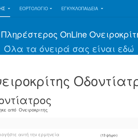
ΤΗΣ
ΕΟΡΤΟΛΌΓΙΟ
ΕΓΚΥΚΛΟΠΑΊΔΕΙΑ
 Πληρέστερος OnLine Ονειροκρίτ
Όλα τα όνειρά σας είναι εδώ
ειροκρίτης Οδοντίατ
οντίατρος
κε από Ονειροκριτης
ογήστε αυτή την ερμηνεία
(13 ψήφοι)