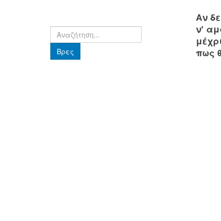
Αν δε
ν' α
Βρες
μέχρ
Βρες
πως 