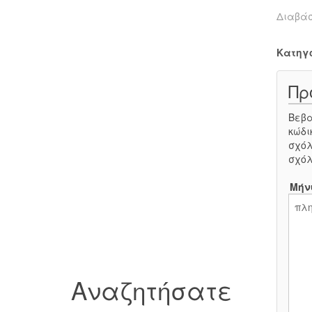
Διαβά
Κατηγ
Πρ
Βεβα
κώδι
σχόλ
σχόλ
Μήν
Αναζητήσατε