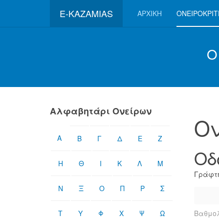
E-KAZAMIAS
ΑΡΧΙΚΉ
ΟΝΕΙΡΟΚΡΊ
Ο
Αλφαβητάρι Ονείρων
Ον
Α
Β
Γ
Δ
Ε
Ζ
Οδ
Η
Θ
Ι
Κ
Λ
Μ
Γράφτη
Ν
Ξ
Ο
Π
Ρ
Σ
Τ
Υ
Φ
Χ
Ψ
Ω
Βαθμολ