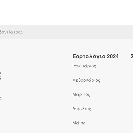
δοντίατρος
Εορτολόγιο 2024
Ιανουάριος
ς
ς
Φεβρουάριος
Μάρτιος
ς
Απρίλιος
Μάιος