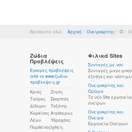
Βρίσκεστε εδώ:
Αρχική
Ονειροκρίτης
Ο
Ο
Ζώδια
Φιλικά Sites
Προβλέψεις
Συνταγές με νου
Έγκυρες προβλέψεις
Συνταγές μαγειρική
από το www.ζωδια-
έξυπνες και νόστιμε
προβλεψεις.gr
Ονειροκρίτης και
Όραμα
Κριός
Ζυγός
Το νέο Site ερμηνεία
Ταύρος
Σκορπιός
ονείρων
Δίδυμοι
Τοξότης
Ονειροκρίτης και
Καρκίνος
Αιγόκερως
Όνειρα
Λέων
Υδροχόος
Ερμηνεία Ονείρων
Παρθένος
Ιχθείς