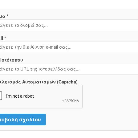
μα *
l *
 Ιστότοπου
κλεισμός Αυτοματισμών (Captcha)