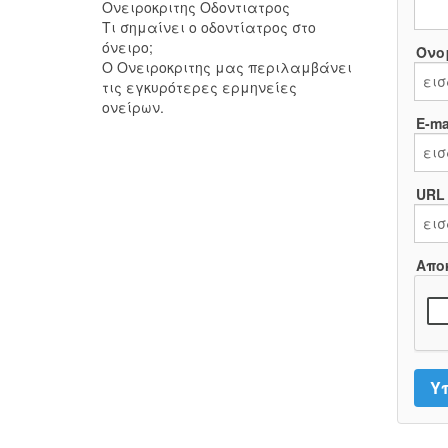
Ονειροκριτης Οδοντιατρος
Τι σημαίνει ο οδοντίατρος στο
όνειρο;
Όνο
Ο Ονειροκριτης μας περιλαμβάνει
τις εγκυρότερες ερμηνείες
ονείρων.
E-mai
URL
Απο