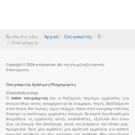
Βρίσκεστε εδώ:
Αρχική
Ονειροκρίτης
Ο
Οικοτροφείο
Copyright © 2026 e-Kazamias. Με την επιφύλαξη παντός
δικαιώματος.
Ονειροκριτης Χρήσιμες Πληροφορίες
(Oneirokritis online)
Ο
online ονειροκριτης
και ο Καζαμίας περιέχει ερμηνείες για
όνειρα όπως αυτές αναφέρονται σε διάφορες πηγές. Βασιζόμενοι
στην πείρα που αιώνες τώρα υπάρχει πάνω στην ονειροκριτική σας
δίνουμε τις καλύτερες ερμηνείες ονείρων. Σε καμία περίπτωση μην
θεωρήσετε τις ερμηνείες αυτές αλάνθαστες, εξάλλου δεν είναι
όλα τα όνειρα που βλέπουμε, κατά την διάρκεια του ύπνου μας,
προφητικά. Ποτέ μην αφήσετε μια αρνητική ερμηνεία για κάποιο
ονειρικό σύμβολο να σας χαλάσει την διάθεση. Μην στηρίζεστε