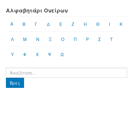
Αλφαβητάρι Ονείρων
Α
Β
Γ
Δ
Ε
Ζ
Η
Θ
Ι
Κ
Λ
Μ
Ν
Ξ
Ο
Π
Ρ
Σ
Τ
Υ
Φ
Χ
Ψ
Ω
Βρες
Βρες