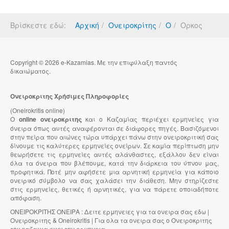
Βρίσκεστε εδώ:
Αρχική
Ονειροκρίτης
Ο
Ορκος
Copyright © 2026 e-Kazamias. Με την επιφύλαξη παντός
δικαιώματος.
Ονειροκριτης Χρήσιμες Πληροφορίες
(Oneirokritis online)
Ο
online ονειροκριτης
και ο Καζαμίας περιέχει ερμηνείες για
όνειρα όπως αυτές αναφέρονται σε διάφορες πηγές. Βασιζόμενοι
στην πείρα που αιώνες τώρα υπάρχει πάνω στην ονειροκριτική σας
δίνουμε τις καλύτερες ερμηνείες ονείρων. Σε καμία περίπτωση μην
θεωρήσετε τις ερμηνείες αυτές αλάνθαστες, εξάλλου δεν είναι
όλα τα όνειρα που βλέπουμε, κατά την διάρκεια του ύπνου μας,
προφητικά. Ποτέ μην αφήσετε μια αρνητική ερμηνεία για κάποιο
ονειρικό σύμβολο να σας χαλάσει την διάθεση. Μην στηρίζεστε
στις ερμηνείες, θετικές ή αρνητικές, για να πάρετε οποιαδήποτε
απόφαση.
ΟΝΕΙΡΟΚΡΙΤΗΣ ΟΝΕΙΡΑ : Δειτε ερμηνειες για τα ονειρα σας εδω |
Ονειροκριτης & Oneirokritis | Για ολα τα ονειρα σας ο Ονειροκριτης
του καζαμια εχει την ερμηνεια.