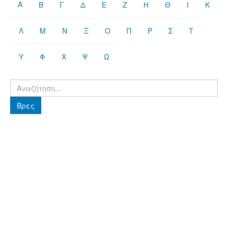
Α
Β
Γ
Δ
Ε
Ζ
Η
Θ
Ι
Κ
Λ
Μ
Ν
Ξ
Ο
Π
Ρ
Σ
Τ
Υ
Φ
Χ
Ψ
Ω
Βρες
Βρες