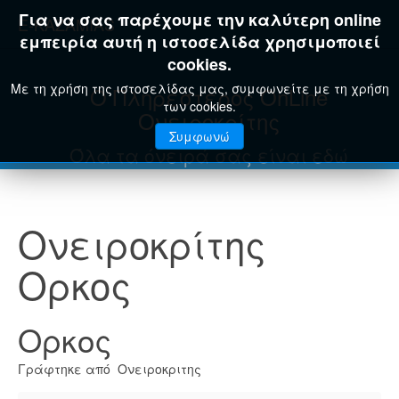
Για να σας παρέχουμε την καλύτερη online
E-KAZAMIAS
εμπειρία αυτή η ιστοσελίδα χρησιμοποιεί
cookies.
Με τη χρήση της ιστοσελίδας μας, συμφωνείτε με τη χρήση
Ο Πληρέστερος OnLine
των cookies.
Ονειροκρίτης
Συμφωνώ
Όλα τα όνειρά σας είναι εδώ
Ονειροκρίτης
Ορκος
Ορκος
Γράφτηκε από Ονειροκριτης