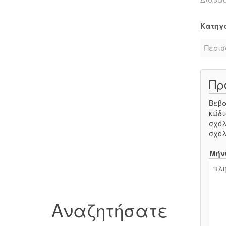
Κατηγ
Περισ
Πρ
Βεβα
κώδι
σχόλ
σχόλ
Μήν
Αναζητήσατε