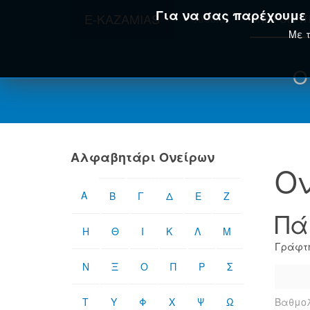
Για να σας παρέχουμε τ
E-KAZAMIAS
ΑΡΧΙΚΉ
ΟΝΕΙΡΟΚΡΊ
Με τ
Ο
Αλφαβητάρι Ονείρων
Ον
Α
Β
Γ
Δ
Ε
Ζ
Πά
Η
Θ
Ι
Κ
Λ
Μ
Γράφτη
Ν
Ξ
Ο
Π
Ρ
Σ
Τ
Υ
Φ
Χ
Ψ
Ω
Βαθμολ