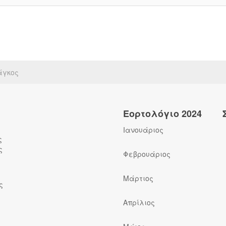
άγκος
Εορτολόγιο 2024
Ιανουάριος
ς
ς
Φεβρουάριος
Μάρτιος
ς
Απρίλιος