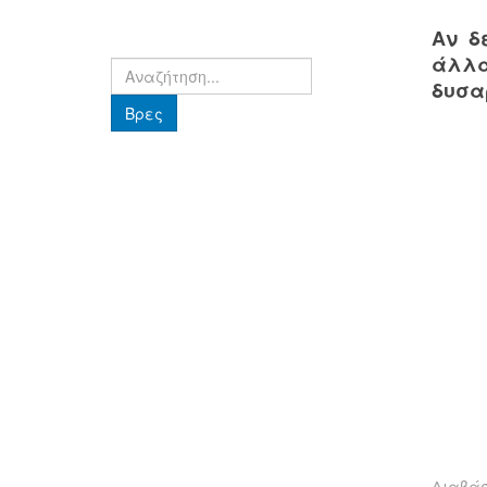
Αν δ
άλλα
Βρες
δυσα
Βρες
Διαβά