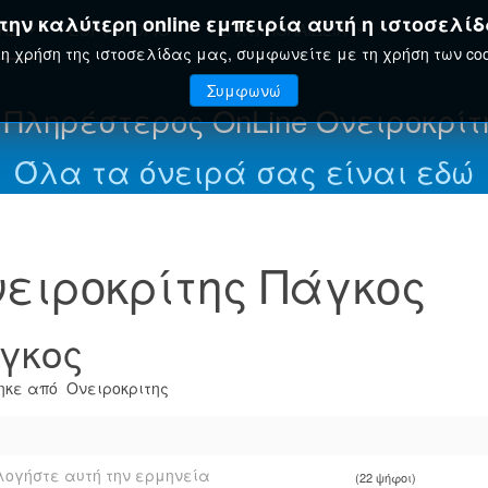
ην καλύτερη online εμπειρία αυτή η ιστοσελίδ
ΤΗΣ
ΕΟΡΤΟΛΌΓΙΟ
ΕΓΚΥΚΛΟΠΑΊΔΕΙΑ
η χρήση της ιστοσελίδας μας, συμφωνείτε με τη χρήση των coo
Συμφωνώ
 Πληρέστερος OnLine Ονειροκρίτ
Όλα τα όνειρά σας είναι εδώ
ειροκρίτης Πάγκος
γκος
κε από Ονειροκριτης
ογήστε αυτή την ερμηνεία
(22 ψήφοι)