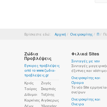
Βρίσκεστε εδώ:
Αρχική
Ονειροκρίτης
Π
Π
Ζώδια
Φιλικά Sites
Προβλέψεις
Συνταγές με νου
Έγκυρες προβλέψεις
Συνταγές μαγειρική
από το www.ζωδια-
έξυπνες και νόστιμε
προβλεψεις.gr
Ονειροκρίτης και
Όραμα
Κριός
Ζυγός
Το νέο Site ερμηνεία
Ταύρος
Σκορπιός
ονείρων
Δίδυμοι
Τοξότης
Ονειροκρίτης και
Καρκίνος
Αιγόκερως
Όνειρα
Λέων
Υδροχόος