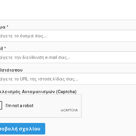
μα *
l *
 Ιστότοπου
κλεισμός Αυτοματισμών (Captcha)