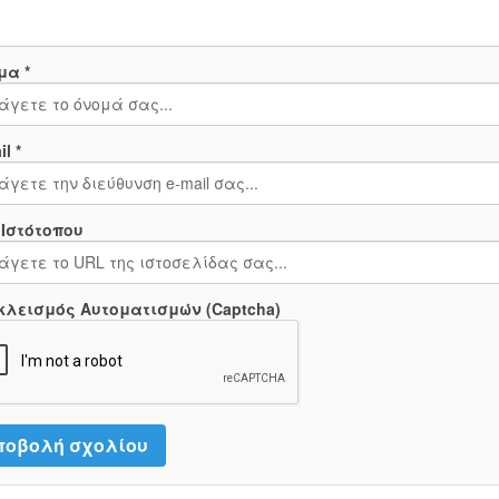
μα *
l *
 Ιστότοπου
κλεισμός Αυτοματισμών (Captcha)