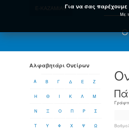
Για να σας παρέχουμε τ
E-KAZAMIAS
ΑΡΧΙΚΉ
ΟΝΕΙΡΟΚΡΊ
Με τ
Ο
Αλφαβητάρι Ονείρων
Ον
Α
Β
Γ
Δ
Ε
Ζ
Πά
Η
Θ
Ι
Κ
Λ
Μ
Γράφτη
Ν
Ξ
Ο
Π
Ρ
Σ
Τ
Υ
Φ
Χ
Ψ
Ω
Βαθμολ