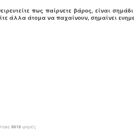
νειρευτείτε πως παίρνετε βάρος, είναι σημάδ
είτε άλλα άτομα να παχαίνουν, σημαίνει ευημ
στηκε
8618
φορές