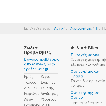
Βρίσκεστε εδώ:
Αρχική
Ονειροκρίτης
Π
Π
Ζώδια
Φιλικά Sites
Προβλέψεις
Συνταγές με νου
Έγκυρες προβλέψεις
Συνταγές μαγειρική
από το www.ζωδια-
έξυπνες και νόστιμε
προβλεψεις.gr
Ονειροκρίτης και
Όραμα
Κριός
Ζυγός
Το νέο Site ερμηνεία
Ταύρος
Σκορπιός
ονείρων
Δίδυμοι
Τοξότης
Ονειροκρίτης και
Καρκίνος
Αιγόκερως
Όνειρα
Λέων
Υδροχόος
Ερμηνεία Ονείρων
Παρθένος
Ιχθείς