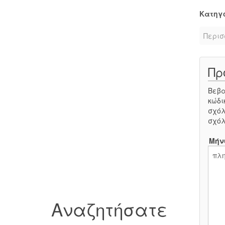
Κατηγ
Περισ
Πρ
Βεβα
κώδι
σχόλ
σχόλ
Μήν
Αναζητήσατε