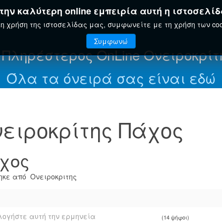
ην καλύτερη online εμπειρία αυτή η ιστοσελίδ
ΤΗΣ
ΕΟΡΤΟΛΌΓΙΟ
ΕΓΚΥΚΛΟΠΑΊΔΕΙΑ
η χρήση της ιστοσελίδας μας, συμφωνείτε με τη χρήση των coo
Συμφωνώ
 Πληρέστερος OnLine Ονειροκρίτ
Όλα τα όνειρά σας είναι εδώ
ειροκρίτης Πάχος
χος
κε από Ονειροκριτης
ογήστε αυτή την ερμηνεία
(14 ψήφοι)