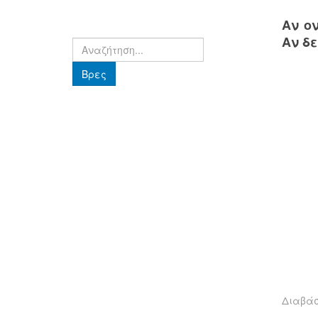
Αν ο
Αν δ
Βρες
Βρες
Διαβά