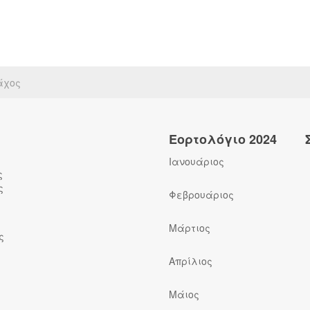
άχος
Εορτολόγιο 2024
Ιανουάριος
ς
ς
Φεβρουάριος
Μάρτιος
ς
Απρίλιος
Μάιος