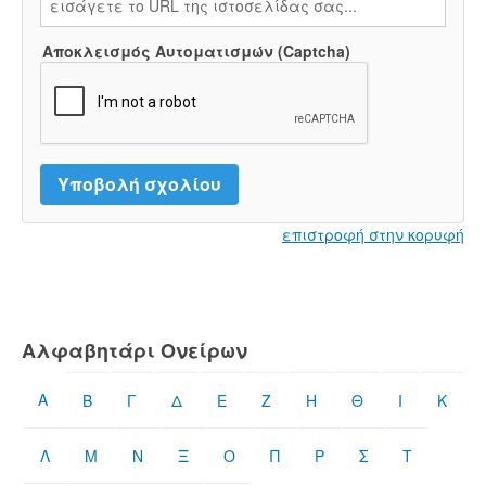
Αποκλεισμός Αυτοματισμών (Captcha)
επιστροφή στην κορυφή
Αλφαβητάρι Ονείρων
Α
Β
Γ
Δ
Ε
Ζ
Η
Θ
Ι
Κ
Λ
Μ
Ν
Ξ
Ο
Π
Ρ
Σ
Τ