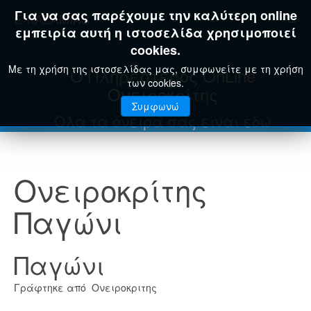
Για να σας παρέχουμε την καλύτερη online
E-KAZAMIAS
εμπειρία αυτή η ιστοσελίδα χρησιμοποιεί
cookies.
Με τη χρήση της ιστοσελίδας μας, συμφωνείτε με τη χρήση
Ο Πληρέστερος OnLine
των cookies.
Ονειροκρίτης
Συμφωνώ
Όλα τα όνειρά σας είναι εδώ
Ονειροκρίτης
Παγώνι
Παγώνι
Γράφτηκε από Ονειροκριτης