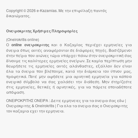
Copyright © 2026 e-Kazamias. Με την επιφύλαξη παντός
δικαιώματος.
Ονειροκριτης Χρήσιμες Πληροφορίες
(Oneirokritis online)
Ο
online ονειροκριτης
και ο Καζαμίας περιέχει ερμηνείες για
όνειρα όπως αυτές αναφέρονται σε διάφορες πηγές. Βασιζόμενοι
στην πείρα που αιώνες τώρα υπάρχει πάνω στην ονειροκριτική σας
δίνουμε τις καλύτερες ερμηνείες ονείρων. Σε καμία περίπτωση μην
θεωρήσετε τις ερμηνείες αυτές αλάνθαστες, εξάλλου δεν είναι
όλα τα όνειρα που βλέπουμε, κατά την διάρκεια του ύπνου μας,
προφητικά. Ποτέ μην αφήσετε μια αρνητική ερμηνεία για κάποιο
ονειρικό σύμβολο να σας χαλάσει την διάθεση. Μην στηρίζεστε
στις ερμηνείες, θετικές ή αρνητικές, για να πάρετε οποιαδήποτε
απόφαση.
ΟΝΕΙΡΟΚΡΙΤΗΣ ΟΝΕΙΡΑ : Δειτε ερμηνειες για τα ονειρα σας εδω |
Ονειροκριτης & Oneirokritis | Για ολα τα ονειρα σας ο Ονειροκριτης
του καζαμια εχει την ερμηνεια.