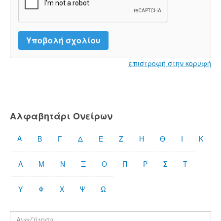
επιστροφή στην κορυφή
Αλφαβητάρι Ονείρων
Α
Β
Γ
Δ
Ε
Ζ
Η
Θ
Ι
Κ
Λ
Μ
Ν
Ξ
Ο
Π
Ρ
Σ
Τ
Υ
Φ
Χ
Ψ
Ω
Βρες