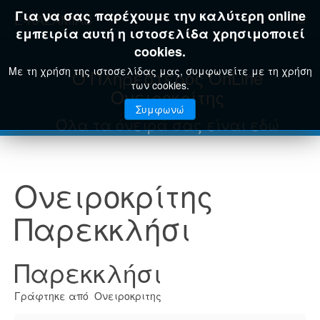
Για να σας παρέχουμε την καλύτερη online
E-KAZAMIAS
εμπειρία αυτή η ιστοσελίδα χρησιμοποιεί
cookies.
Με τη χρήση της ιστοσελίδας μας, συμφωνείτε με τη χρήση
Ο Πληρέστερος OnLine
των cookies.
Ονειροκρίτης
Συμφωνώ
Όλα τα όνειρά σας είναι εδώ
Ονειροκρίτης
Παρεκκλήσι
Παρεκκλήσι
Γράφτηκε από Ονειροκριτης