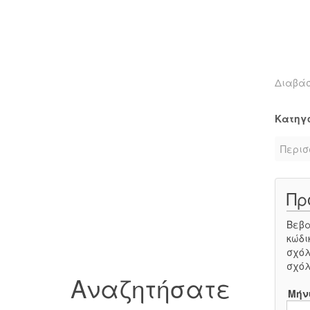
Διαβά
Κατηγ
Περισ
Πρ
Βεβα
κώδι
σχόλ
σχόλ
Αναζητήσατε
Μήν