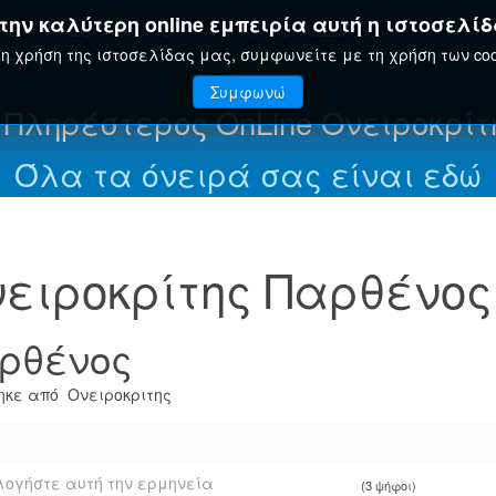
ην καλύτερη online εμπειρία αυτή η ιστοσελίδ
ΤΗΣ
ΕΟΡΤΟΛΌΓΙΟ
ΕΓΚΥΚΛΟΠΑΊΔΕΙΑ
η χρήση της ιστοσελίδας μας, συμφωνείτε με τη χρήση των coo
Συμφωνώ
 Πληρέστερος OnLine Ονειροκρίτ
Όλα τα όνειρά σας είναι εδώ
ειροκρίτης Παρθένος
ρθένος
κε από Ονειροκριτης
ογήστε αυτή την ερμηνεία
(3 ψήφοι)