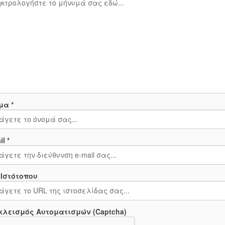
μα *
l *
 Ιστότοπου
κλεισμός Αυτοματισμών (Captcha)