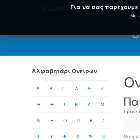
Για να σας παρέχουμε τ
E-KAZAMIAS
ΑΡΧΙΚΉ
ΟΝΕΙΡΟΚΡΊ
Με τ
Ο
Αλφαβητάρι Ονείρων
Ον
Α
Β
Γ
Δ
Ε
Ζ
Πα
Η
Θ
Ι
Κ
Λ
Μ
Γράφτη
Ν
Ξ
Ο
Π
Ρ
Σ
Τ
Υ
Φ
Χ
Ψ
Ω
Βαθμολ