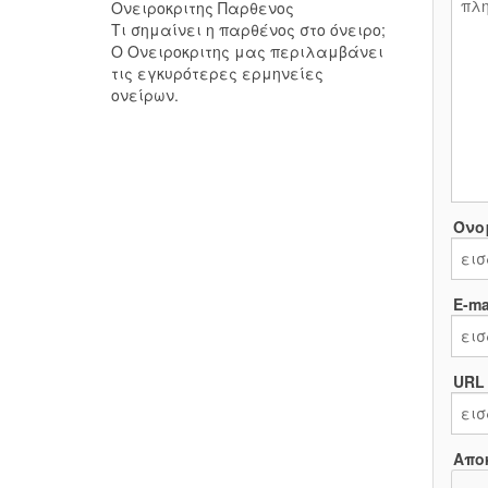
Ονειροκριτης Παρθενος
Τι σημαίνει η παρθένος στο όνειρο;
Ο Ονειροκριτης μας περιλαμβάνει
τις εγκυρότερες ερμηνείες
ονείρων.
Όνο
E-mai
URL
Απο