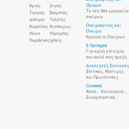
Όραμα
Κριός
Ζυγός
Το νέο Site ερμηνεία
Ταύρος
Σκορπιός
ονείρων
Δίδυμοι
Τοξότης
Ονειροκρίτης και
Καρκίνος
Αιγόκερως
Όνειρα
Λέων
Υδροχόος
Ερμηνεία Ονείρων
Παρθένος
Ιχθείς
E-Syntages
Για καλή επιτυχία
και καλή σας όρεξη
Διαλεχτές Συνταγέ
Σπιτικές, Νόστιμες
και Πρωτότυπες
Coolweb
Απλό... Κατανοητό...
Συναρπαστικό...