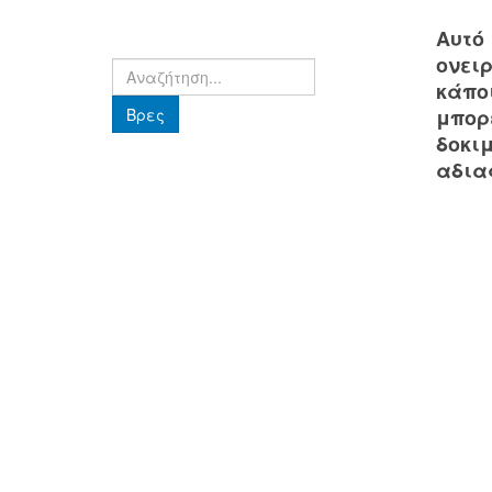
Αυτό
ονει
Βρες
κάπο
Βρες
μπορ
δοκι
αδια