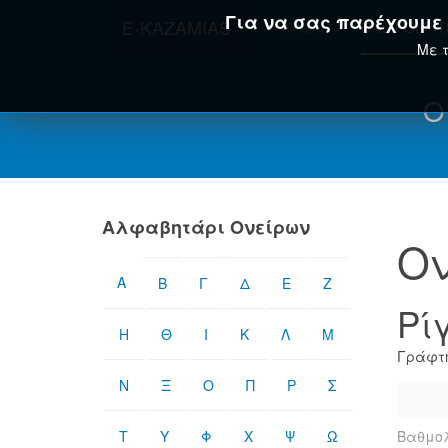
Για να σας παρέχουμε τ
E-KAZAMIAS
ΑΡΧΙΚΉ
ΟΝΕΙΡΟΚΡΊ
Με τ
Ο
Αλφαβητάρι Ονείρων
Ον
Α
Β
Γ
Δ
Ε
Ζ
Ρί
Η
Θ
Ι
Κ
Λ
Μ
Γράφτη
Ν
Ξ
Ο
Π
Ρ
Σ
Τ
Υ
Φ
Χ
Ψ
Ω
Βαθμολ