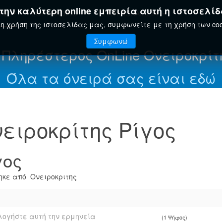
ην καλύτερη online εμπειρία αυτή η ιστοσελίδ
ΤΗΣ
ΕΟΡΤΟΛΌΓΙΟ
ΕΓΚΥΚΛΟΠΑΊΔΕΙΑ
η χρήση της ιστοσελίδας μας, συμφωνείτε με τη χρήση των coo
Συμφωνώ
 Πληρέστερος OnLine Ονειροκρίτ
Όλα τα όνειρά σας είναι εδώ
ειροκρίτης Ρίγος
γος
κε από Ονειροκριτης
ογήστε αυτή την ερμηνεία
(1 Ψήφος)