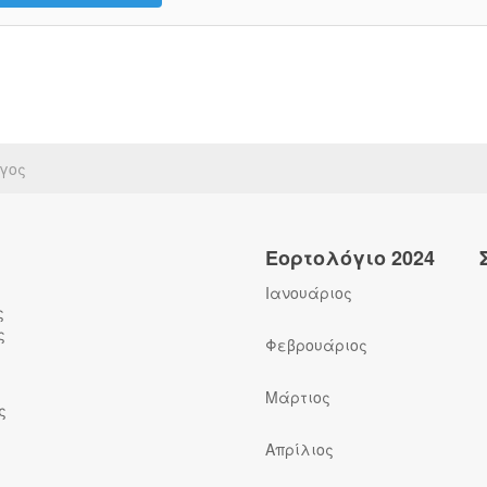
ίγος
Εορτολόγιο 2024
Ιανουάριος
ς
ς
Φεβρουάριος
Μάρτιος
ς
Απρίλιος