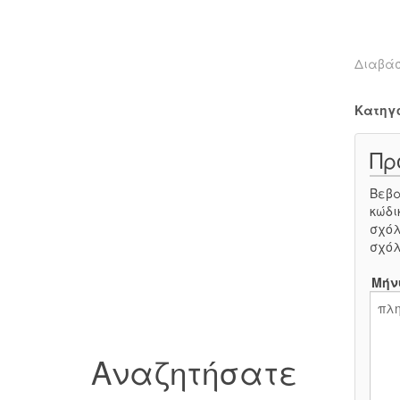
Διαβά
Κατηγ
Πρ
Βεβα
κώδι
σχόλ
σχόλ
Μήν
Αναζητήσατε