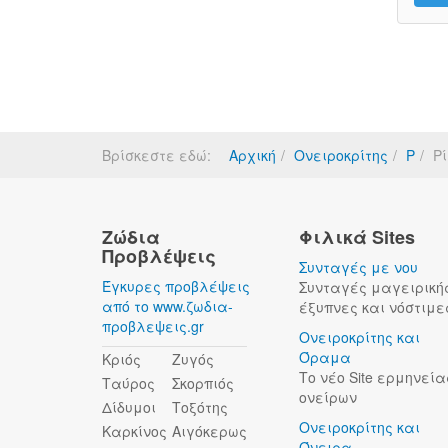
Βρίσκεστε εδώ:
Αρχική
Ονειροκρίτης
Ρ
Ρ
Ζώδια
Φιλικά Sites
Προβλέψεις
Συνταγές με νου
Έγκυρες προβλέψεις
Συνταγές μαγειρική
από το www.ζωδια-
έξυπνες και νόστιμε
προβλεψεις.gr
Ονειροκρίτης και
Όραμα
Κριός
Ζυγός
Το νέο Site ερμηνεία
Ταύρος
Σκορπιός
ονείρων
Δίδυμοι
Τοξότης
Ονειροκρίτης και
Καρκίνος
Αιγόκερως
Όνειρα