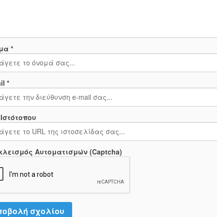
μα *
l *
 Ιστότοπου
κλεισμός Αυτοματισμών (Captcha)