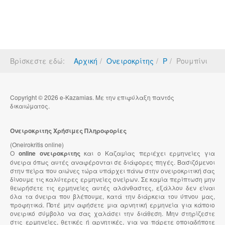
Βρίσκεστε εδώ:
Αρχική
Ονειροκρίτης
Ρ
Ρουμπίνι
Copyright © 2026 e-Kazamias. Με την επιφύλαξη παντός
δικαιώματος.
Ονειροκριτης Χρήσιμες Πληροφορίες
(Oneirokritis online)
Ο
online ονειροκριτης
και ο Καζαμίας περιέχει ερμηνείες για
όνειρα όπως αυτές αναφέρονται σε διάφορες πηγές. Βασιζόμενοι
στην πείρα που αιώνες τώρα υπάρχει πάνω στην ονειροκριτική σας
δίνουμε τις καλύτερες ερμηνείες ονείρων. Σε καμία περίπτωση μην
θεωρήσετε τις ερμηνείες αυτές αλάνθαστες, εξάλλου δεν είναι
όλα τα όνειρα που βλέπουμε, κατά την διάρκεια του ύπνου μας,
προφητικά. Ποτέ μην αφήσετε μια αρνητική ερμηνεία για κάποιο
ονειρικό σύμβολο να σας χαλάσει την διάθεση. Μην στηρίζεστε
στις ερμηνείες, θετικές ή αρνητικές, για να πάρετε οποιαδήποτε