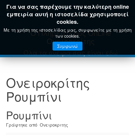
Για να σας παρέχουμε την καλύτερη online
E-KAZAMIAS
εμπειρία αυτή η ιστοσελίδα χρησιμοποιεί
cookies.
Με τη χρήση της ιστοσελίδας μας, συμφωνείτε με τη χρήση
Ο Πληρέστερος OnLine
των cookies.
Ονειροκρίτης
Συμφωνώ
Όλα τα όνειρά σας είναι εδώ
Ονειροκρίτης
Ρουμπίνι
Ρουμπίνι
Γράφτηκε από Ονειροκριτης