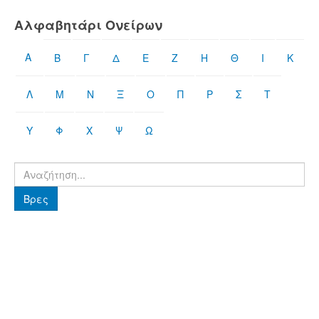
Αλφαβητάρι Ονείρων
Α
Β
Γ
Δ
Ε
Ζ
Η
Θ
Ι
Κ
Λ
Μ
Ν
Ξ
Ο
Π
Ρ
Σ
Τ
Υ
Φ
Χ
Ψ
Ω
Βρες
Βρες