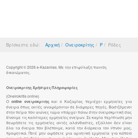
Βρίσκεστε εδώ:
Αρχική
Ονειροκρίτης
Ρ
Ρόδες
Copyright © 2026 e-Kazamias. Με την επιφύλαξη παντός
δικαιώματος.
Ονειροκριτης Χρήσιμες Πληροφορίες
(Oneirokritis online)
Ο
online ονειροκριτης
και ο Καζαμίας περιέχει ερμηνείες για
όνειρα όπως αυτές αναφέρονται σε διάφορες πηγές. Βασιζόμενοι
στην πείρα που αιώνες τώρα υπάρχει πάνω στην ονειροκριτική σας
δίνουμε τις καλύτερες ερμηνείες ονείρων. Σε καμία περίπτωση μην
θεωρήσετε τις ερμηνείες αυτές αλάνθαστες, εξάλλου δεν είναι
όλα τα όνειρα που βλέπουμε, κατά την διάρκεια του ύπνου μας,
προφητικά. Ποτέ μην αφήσετε μια αρνητική ερμηνεία για κάποιο