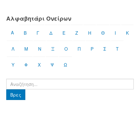
Αλφαβητάρι Ονείρων
Α
Β
Γ
Δ
Ε
Ζ
Η
Θ
Ι
Κ
Λ
Μ
Ν
Ξ
Ο
Π
Ρ
Σ
Τ
Υ
Φ
Χ
Ψ
Ω
Βρες
Βρες