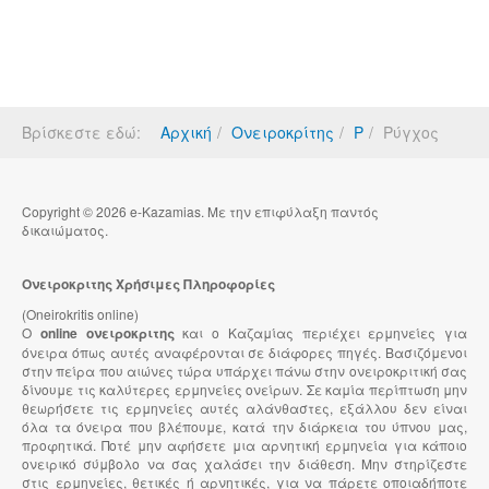
Βρίσκεστε εδώ:
Αρχική
Ονειροκρίτης
Ρ
Ρύγχος
Copyright © 2026 e-Kazamias. Με την επιφύλαξη παντός
δικαιώματος.
Ονειροκριτης Χρήσιμες Πληροφορίες
(Oneirokritis online)
Ο
online ονειροκριτης
και ο Καζαμίας περιέχει ερμηνείες για
όνειρα όπως αυτές αναφέρονται σε διάφορες πηγές. Βασιζόμενοι
στην πείρα που αιώνες τώρα υπάρχει πάνω στην ονειροκριτική σας
δίνουμε τις καλύτερες ερμηνείες ονείρων. Σε καμία περίπτωση μην
θεωρήσετε τις ερμηνείες αυτές αλάνθαστες, εξάλλου δεν είναι
όλα τα όνειρα που βλέπουμε, κατά την διάρκεια του ύπνου μας,
προφητικά. Ποτέ μην αφήσετε μια αρνητική ερμηνεία για κάποιο
ονειρικό σύμβολο να σας χαλάσει την διάθεση. Μην στηρίζεστε
στις ερμηνείες, θετικές ή αρνητικές, για να πάρετε οποιαδήποτε