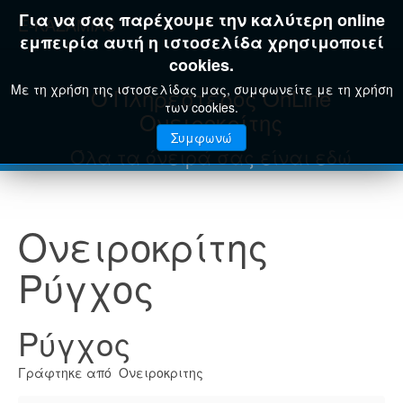
Για να σας παρέχουμε την καλύτερη online
E-KAZAMIAS
εμπειρία αυτή η ιστοσελίδα χρησιμοποιεί
cookies.
Με τη χρήση της ιστοσελίδας μας, συμφωνείτε με τη χρήση
Ο Πληρέστερος OnLine
των cookies.
Ονειροκρίτης
Συμφωνώ
Όλα τα όνειρά σας είναι εδώ
Ονειροκρίτης
Ρύγχος
Ρύγχος
Γράφτηκε από Ονειροκριτης