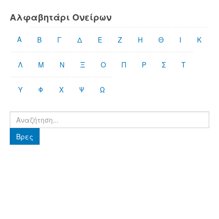
Αλφαβητάρι Ονείρων
Α
Β
Γ
Δ
Ε
Ζ
Η
Θ
Ι
Κ
Λ
Μ
Ν
Ξ
Ο
Π
Ρ
Σ
Τ
Υ
Φ
Χ
Ψ
Ω
Βρες
Βρες