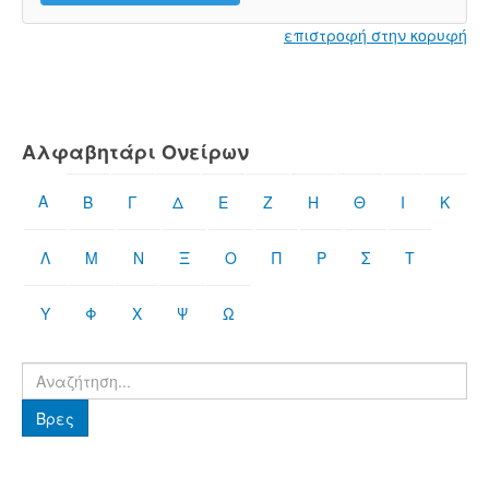
επιστροφή στην κορυφή
Αλφαβητάρι Ονείρων
Α
Β
Γ
Δ
Ε
Ζ
Η
Θ
Ι
Κ
Λ
Μ
Ν
Ξ
Ο
Π
Ρ
Σ
Τ
Υ
Φ
Χ
Ψ
Ω
Βρες
Βρες