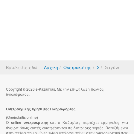
Βρίσκεστε εδώ:
Αρχική
Ονειροκρίτης
Σ
Σαγόνι
Copyright © 2026 e-Kazamias. Με την επιφύλαξη παντός
δικαιώματος.
Ονειροκριτης Χρήσιμες Πληροφορίες
(Oneirokritis online)
Ο
online ονειροκριτης
και ο Καζαμίας περιέχει ερμηνείες για
όνειρα όπως αυτές αναφέρονται σε διάφορες πηγές. Βασιζόμενοι
στην πείρα που αιώνες τώρα υπάρχει πάνω στην ονειροκριτική σας