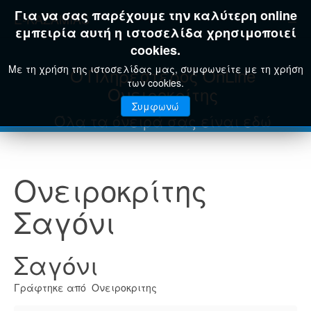
Για να σας παρέχουμε την καλύτερη online
E-KAZAMIAS
εμπειρία αυτή η ιστοσελίδα χρησιμοποιεί
cookies.
Με τη χρήση της ιστοσελίδας μας, συμφωνείτε με τη χρήση
Ο Πληρέστερος OnLine
των cookies.
Ονειροκρίτης
Συμφωνώ
Όλα τα όνειρά σας είναι εδώ
Ονειροκρίτης
Σαγόνι
Σαγόνι
Γράφτηκε από Ονειροκριτης